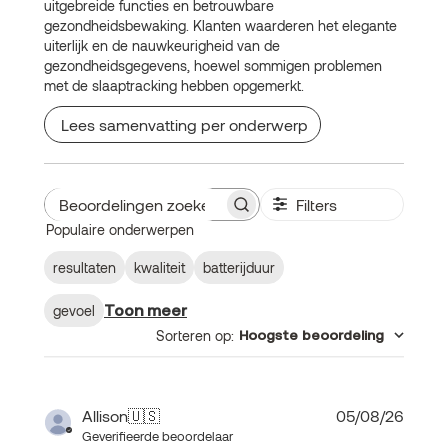
uitgebreide functies en betrouwbare
gezondheidsbewaking. Klanten waarderen het elegante
uiterlijk en de nauwkeurigheid van de
gezondheidsgegevens, hoewel sommigen problemen
met de slaaptracking hebben opgemerkt.
Lees samenvatting per onderwerp
Filters
Beoordelingen
Populaire onderwerpen
zoeken
resultaten
kwaliteit
batterijduur
Toon meer
gevoel
Sorteren op
:
Hoogste beoordeling
Publi
Allison
🇺🇸
05/08/26
Geverifieerde beoordelaar