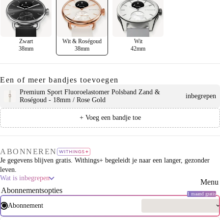
Zwart
Wit & Roségoud
Wit
38mm
38mm
42mm
Een of meer bandjes toevoegen
Premium Sport Fluoroelastomer Polsband Zand &
inbegrepen
Roségoud - 18mm / Rose Gold
+ Voeg een bandje toe
ABONNEREN
Je gegevens blijven gratis. Withings+ begeleidt je naar een langer, gezonder
leven.
Wat is inbegrepen
Menu 
Abonnementsopties
1 maand gratis
Abonnement