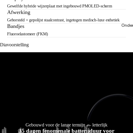
Gewelfde hybride wijzerplaat met ingebouwd PMOLED-scherm
Afwerking
Geborsteld + gepolijst staalcontrast, ingetogen medisch-luxe esthetiek
Onder
Bandjes
Fluoroelastomeer (FKM)
Diavoorstelling
Gebouwd voor de lange termijn — letterlijk
35 dagen fenomenale batterijduur voor