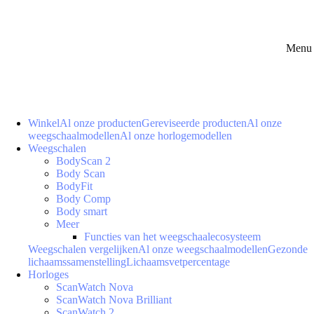
Menu 
Winkel
Al onze producten
Gereviseerde producten
Al onze
weegschaalmodellen
Al onze horlogemodellen
Weegschalen
BodyScan 2
Body Scan
BodyFit
Body Comp
Body smart
Meer
Functies van het weegschaalecosysteem
Weegschalen vergelijken
Al onze weegschaalmodellen
Gezonde
lichaamssamenstelling
Lichaamsvetpercentage
Horloges
ScanWatch Nova
ScanWatch Nova Brilliant
ScanWatch 2