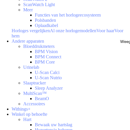
ScanWatch Light
Meer
Functies van het horlogeecosysteem
Polsbanden
Oplaadkabel
Horloges vergelijken
Al onze horlogemodellen
Voor haar
Voor
hem
Andere apparaten
Weeg
Bloeddrukmeters
BPM Vision
BPM Connect
BPM Core
Urinelab
U-Scan Calci
U-Scan Nutrio
Slaaptracker
Sleep Analyzer
MultiScan™
BeamO
Accessoires
Withings+
Winkel op behoefte
Hart
Bewaak uw hartslag
Hypertensie beheren