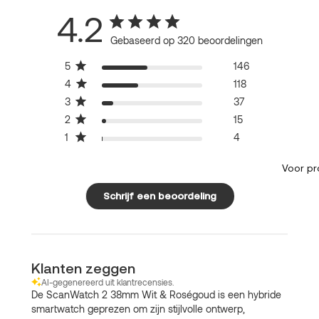
4.2
Gebaseerd op 320 beoordelingen
5
146
4
118
3
37
2
15
1
4
Voor pr
Schrijf een beoordeling
Klanten zeggen
AI-gegenereerd uit klantrecensies.
De ScanWatch 2 38mm Wit & Roségoud is een hybride
smartwatch geprezen om zijn stijlvolle ontwerp,