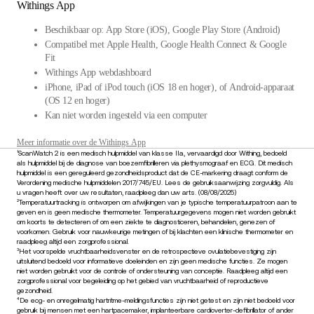
Withings App
Beschikbaar op: App Store (iOS), Google Play Store (Android)
Compatibel met Apple Health, Google Health Connect & Google
Fit
Withings App webdashboard
iPhone, iPad of iPod touch (iOS 18 en hoger), of Android-apparaat
(OS 12 en hoger)
Kan niet worden ingesteld via een computer
Meer informatie over de Withings App
¹ScanWatch 2 is een medisch hulpmiddel van klasse IIa, vervaardigd door Withing, bedoeld
als hulpmiddel bij de diagnose van boezemfibrilleren via plethysmograaf en ECG. Dit medisch
hulpmiddel is een gereguleerd gezondheidsproduct dat de CE-markering draagt conform de
Verordening medische hulpmiddelen 2017/745/EU. Lees de gebruiksaanwijzing zorgvuldig. Als
u vragen heeft over uw resultaten, raadpleeg dan uw arts. (08/08/2025)
²Temperatuurtracking is ontworpen om afwijkingen van je typische temperatuurpatroon aan te
geven en is geen medische thermometer. Temperatuurgegevens mogen niet worden gebruikt
om koorts te detecteren of om een ziekte te diagnosticeren, behandelen, genezen of
voorkomen. Gebruik voor nauwkeurige metingen of bij klachten een klinische thermometer en
raadpleeg altijd een zorgprofessional.
³Het voorspelde vruchtbaarheidsvenster en de retrospectieve ovulatiebevestiging zijn
uitsluitend bedoeld voor informatieve doeleinden en zijn geen medische functies. Ze mogen
niet worden gebruikt voor de controle of ondersteuning van conceptie. Raadpleeg altijd een
zorgprofessional voor begeleiding op het gebied van vruchtbaarheid of reproductieve
gezondheid.
⁴De ecg- en onregelmatig hartritme-meldingsfuncties zijn niet getest en zijn niet bedoeld voor
gebruik bij mensen met een hartpacemaker, implanteerbare cardioverter-defibrillator of ander