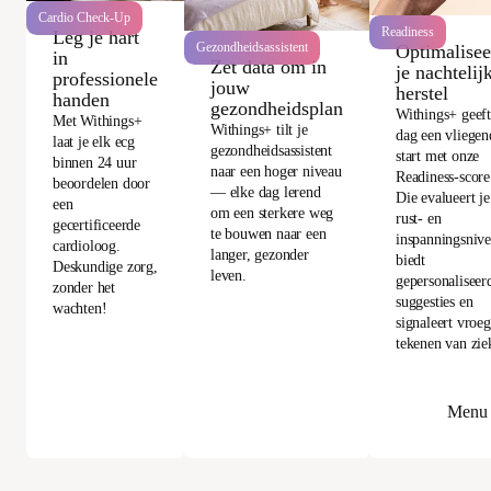
Cardio Check-Up
Readiness
Leg je hart
Gezondheidsassistent
Optimalisee
in
Zet data om in
je nachtelij
professionele
jouw
herstel
handen
gezondheidsplan
Withings+ geeft
Met Withings+
Withings+ tilt je
dag een vliegen
laat je elk ecg
gezondheidsassistent
start met onze
binnen 24 uur
naar een hoger niveau
Readiness-score
beoordelen door
— elke dag lerend
Die evalueert je
een
om een sterkere weg
rust- en
gecertificeerde
te bouwen naar een
inspanningsnive
cardioloog.
langer, gezonder
biedt
Deskundige zorg,
leven.
gepersonaliseer
zonder het
suggesties en
wachten!
signaleert vroe
tekenen van zie
Menu 