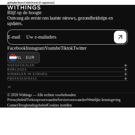
geïmplanteerd elektronisch apparaat.
Blijf op de hoogte
Ontvang als eerste ons laatste nieuws, gezondheidstips en
updates.
E-mail
Facebook
Instagram
Youtube
Tiktok
Twitter
NL · EUR
WEEGSCHALEN
HORLOGES
WINKELEN IN EUROPA
PROFESSIONALS
© 2026 Withings — Alle rechten voorbehouden.
Privacybeleid
Verkoopvoorwaarden
Servicevoorwaarden
Wettelijke kennisgeving
Contact
Terugbetalingsbeleid
Cookies instellen