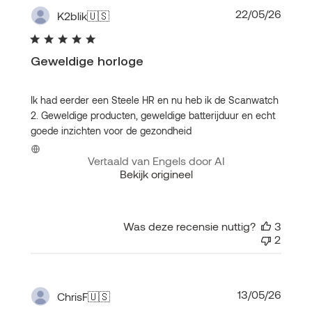
Publi
22/05/26
K2blik
🇺🇸
Geweldige horloge
Ik had eerder een Steele HR en nu heb ik de Scanwatch
2. Geweldige producten, geweldige batterijduur en echt
goede inzichten voor de gezondheid
Vertaald van Engels door AI
Bekijk origineel
Was deze recensie nuttig?
3
2
Publi
13/05/26
ChrisF
🇺🇸