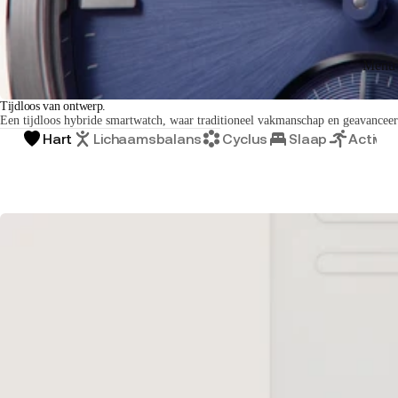
Menu 
Tijdloos van ontwerp.
Een tijdloos hybride smartwatch, waar traditioneel vakmanschap en geavance
Hart
Lichaamsbalans
Cyclus
Slaap
Activite