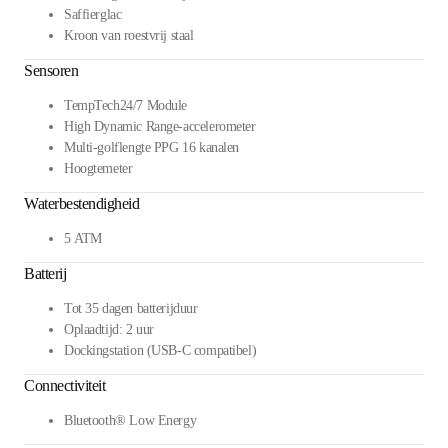
Saffierglас
Kroon van roestvrij staal
Sensoren
TempTech24/7 Module
High Dynamic Range-accelerometer
Multi-golflengte PPG 16 kanalen
Hoogtemeter
Waterbestendigheid
5 ATM
Batterij
Tot 35 dagen batterijduur
Oplaadtijd: 2 uur
Dockingstation (USB-C compatibel)
Connectiviteit
Bluetooth® Low Energy