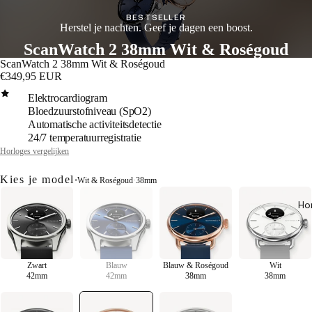
BESTSELLER
Herstel je nachten. Geef je dagen een boost.
ScanWatch 2 38mm Wit & Roségoud
ScanWatch 2 38mm Wit & Roségoud
€349,95 EUR
Elektrocardiogram
Bloedzuurstofniveau (SpO2)
Automatische activiteitsdetectie
24/7 temperatuurregistratie
Horloges vergelijken
Kies je model
•
Wit & Roségoud
·
38mm
Ho
Zwart
Blauw
Blauw & Roségoud
Wit
42mm
42mm
38mm
38mm