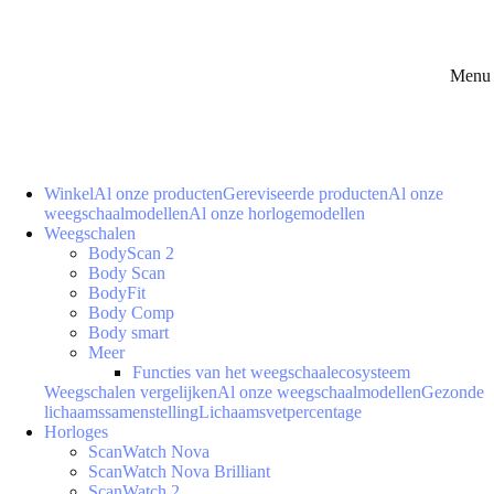
Menu 
Winkel
Al onze producten
Gereviseerde producten
Al onze
weegschaalmodellen
Al onze horlogemodellen
Weegschalen
BodyScan 2
Body Scan
BodyFit
Body Comp
Body smart
Meer
Functies van het weegschaalecosysteem
Weegschalen vergelijken
Al onze weegschaalmodellen
Gezonde
lichaamssamenstelling
Lichaamsvetpercentage
Horloges
ScanWatch Nova
ScanWatch Nova Brilliant
ScanWatch 2