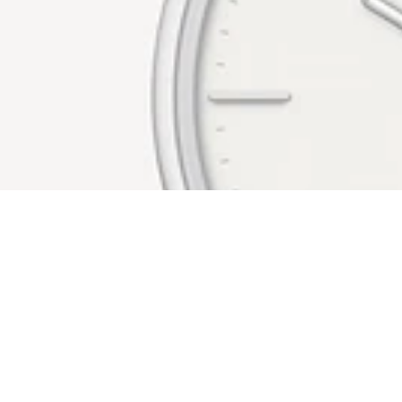
Volg je voortgang
De meest effectieve en motiverende aanpak is het tellen van je stappen met een 