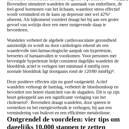
Bovendien stimuleert wandelen de aanmaak van endorfinen, de
feel-good hormonen van het lichaam, waardoor stress effectief
wordt verminderd en de kans op depressie met wel 42%³
afneemt. Als bijkomend voordeel draagt het bij aan een groter
gevoel van welzijn door een meer rustgevende slaap te
bevorderen.
Wandelen verbetert de algehele cardiovasculaire gezondheid
aanzienlijk en wordt nu door cardiologen erkend als een
waardevolle niet-farmacologische aanpak om hypertensie,
beroertes of hartaanvallen te voorkomen. Voor personen met
bevestigde hypertensie helpt consistent dagelijks wandelen de
bloeddruk actief te verlagen met minimaal 4 mmHg (een
normale bloeddruk ligt doorgaans rond de 120/80 mmHg)⁴.
Deze positieve effecten zijn nu goed vastgesteld. Actief
wandelen verhoogt de hartslag, verbetert de bloedsomloop en
bevordert een betere elasticiteit van de slagaders. Dit is op zijn
beurt gekoppeld aan een significante verlaging van het
cholesterol⁵. Bovendien draagt wandelen, door spieren te
versterken en het energieverbruik te verhogen, bij aan een
vermindering van buikvet en een efficiënter metabolisme.
Ontgrendel de voordelen: vier tips om
dagelijks 10.000 stappen te zetten