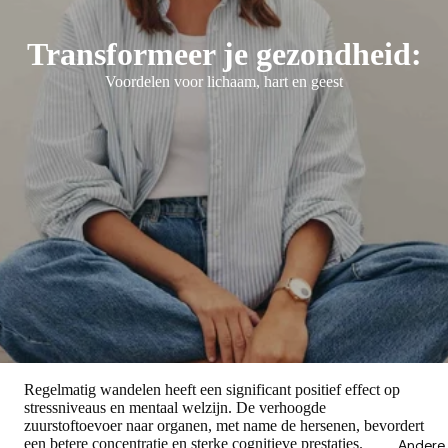
Transformeer je gezondheid:
Voordelen voor lichaam, hart en geest
Regelmatig wandelen heeft een significant positief effect op
stressniveaus en mentaal welzijn. De verhoogde
zuurstoftoevoer naar organen, met name de hersenen, bevordert
een betere concentratie en sterke cognitieve prestaties.
Andere