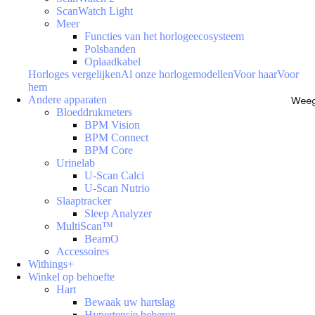
ScanWatch Light
Meer
Functies van het horlogeecosysteem
Polsbanden
Oplaadkabel
Horloges vergelijken
Al onze horlogemodellen
Voor haar
Voor
hem
Andere apparaten
Weeg
Bloeddrukmeters
BPM Vision
BPM Connect
BPM Core
Urinelab
U-Scan Calci
U-Scan Nutrio
Slaaptracker
Sleep Analyzer
MultiScan™
BeamO
Accessoires
Withings+
Winkel op behoefte
Hart
Bewaak uw hartslag
Hypertensie beheren