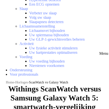
Een ECG opnemen
Slaap
Verbeter uw slaap
Volg uw slaap
Slaapapneu detecteren
Lichaamssamenstelling
Lichaamsvet bijhouden
Uw spiermassa bijhouden
Uw GLP-1-gewichtsverlies beheren
Activiteit
Uw fysieke activiteit stimuleren
Uw hartprestaties optimaliseren
Menu 
Voeding
Uw voeding bijhouden
Nierstenen voorkomen
Ondersteuning
Voor professionals
Home
Horloges
ScanWatch vs Galaxy Watch
Withings ScanWatch versus
Samsung Galaxy Watch 5:
smartwatch-vergelijking