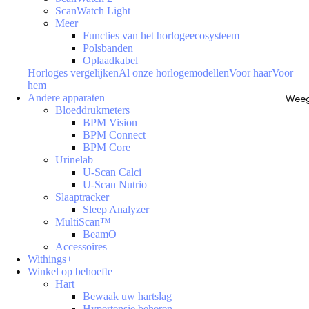
ScanWatch Light
Meer
Functies van het horlogeecosysteem
Polsbanden
Oplaadkabel
Horloges vergelijken
Al onze horlogemodellen
Voor haar
Voor
hem
Andere apparaten
Weeg
Bloeddrukmeters
BPM Vision
BPM Connect
BPM Core
Urinelab
U-Scan Calci
U-Scan Nutrio
Slaaptracker
Sleep Analyzer
MultiScan™
BeamO
Accessoires
Withings+
Winkel op behoefte
Hart
Bewaak uw hartslag
Hypertensie beheren