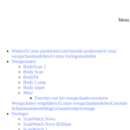
Menu 
Winkel
Al onze producten
Gereviseerde producten
Al onze
weegschaalmodellen
Al onze horlogemodellen
Weegschalen
BodyScan 2
Body Scan
BodyFit
Body Comp
Body smart
Meer
Functies van het weegschaalecosysteem
Weegschalen vergelijken
Al onze weegschaalmodellen
Gezonde
lichaamssamenstelling
Lichaamsvetpercentage
Horloges
ScanWatch Nova
ScanWatch Nova Brilliant
ScanWatch 2