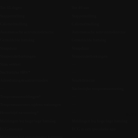
Tot 35 dagen
Tot 40 uur
Stappentelling
Stappentelling
Calorieëntelling
Calorieëntelling
Automatische activiteitsdetectie
Automatische activiteitsdetectie
Gemiddelde hartslag
Gemiddelde hartslag
Slaapduur
Slaapduur
Slaaponderbrekingen
Slaaponderbrekingen
Slim wekker
—
Nachtelijke HRV*
—
Ademhalingskwaliteitsindex
Snurkdetectie
—
Nachtelijke temperatuurmeting
Temperatuurmeldingen*
—
Temperatuurzones tijdens trainingen
—
Hersteltijd na training*
—
Menu 
Meldingen bij hoge/lage hartslag
Meldingen bij hoge/lage hartslag
ECG-monitor
ECG in een specifieke app
Meldingen bij onregelmatig hartritme
—