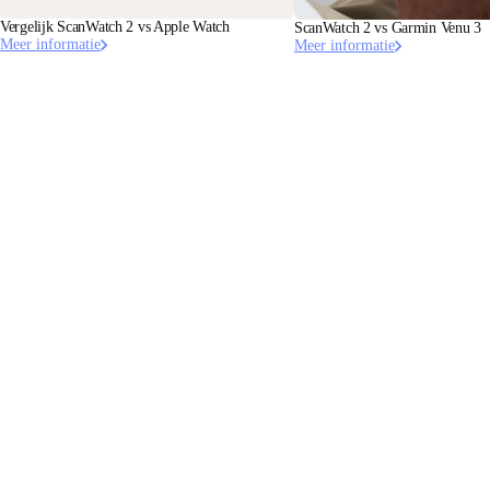
Vergelijk ScanWatch 2 vs Apple Watch
ScanWatch 2 vs Garmin Venu 3
Meer informatie
Meer informatie
Onder
Blijf op de hoogte
Ontvang als eerste ons laatste nieuws, gezondheidstips en
updates.
E-mail
Facebook
Instagram
Youtube
Tiktok
Twitter
NL · EUR
WEEGSCHALEN
HORLOGES
WINKELEN IN EUROPA