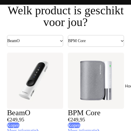
Welk product is geschikt
voor jou?
BeamO
BPM Core
Ho
BeamO
BPM Core
€249,95
€249,95
Kopen
Kopen
Meer informatie
Meer informatie