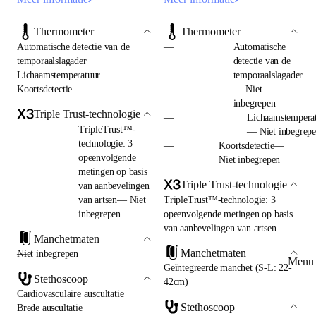
Thermometer
Thermometer
Automatische detectie van de
—
Automatische
temporaalslagader
detectie van de
Lichaamstemperatuur
temporaalslagader
Koortsdetectie
— Niet
inbegrepen
Triple Trust-technologie
—
Lichaamstempera
—
TripleTrust™-
— Niet inbegrep
technologie: 3
—
Koortsdetectie—
opeenvolgende
Niet inbegrepen
metingen op basis
Triple Trust-technologie
van aanbevelingen
van artsen— Niet
TripleTrust™-technologie: 3
inbegrepen
opeenvolgende metingen op basis
van aanbevelingen van artsen
Manchetmaten
Manchetmaten
—
Niet inbegrepen
Menu 
Geïntegreerde manchet (S-L: 22-
Stethoscoop
42cm)
Cardiovasculaire auscultatie
Stethoscoop
Brede auscultatie