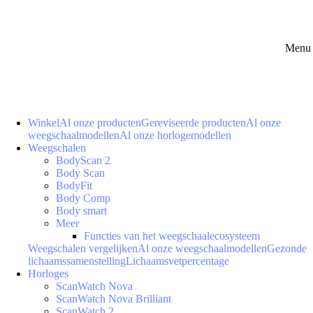
Menu 
Winkel
Al onze producten
Gereviseerde producten
Al onze
weegschaalmodellen
Al onze horlogemodellen
Weegschalen
BodyScan 2
Body Scan
BodyFit
Body Comp
Body smart
Meer
Functies van het weegschaalecosysteem
Weegschalen vergelijken
Al onze weegschaalmodellen
Gezonde
lichaamssamenstelling
Lichaamsvetpercentage
Horloges
ScanWatch Nova
ScanWatch Nova Brilliant
ScanWatch 2