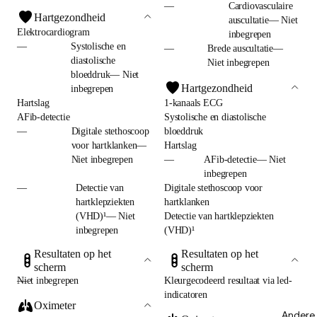
—
Cardiovasculaire
Hartgezondheid
auscultatie— Niet
Elektrocardiogram
inbegrepen
—
Systolische en
—
Brede auscultatie—
diastolische
Niet inbegrepen
bloeddruk— Niet
Hartgezondheid
inbegrepen
Hartslag
1-kanaals ECG
AFib-detectie
Systolische en diastolische
—
Digitale stethoscoop
bloeddruk
voor hartklanken—
Hartslag
Niet inbegrepen
—
AFib-detectie— Niet
inbegrepen
—
Detectie van
Digitale stethoscoop voor
hartklepziekten
hartklanken
(VHD)¹— Niet
Detectie van hartklepziekten
inbegrepen
(VHD)¹
Resultaten op het
Resultaten op het
scherm
scherm
—
Niet inbegrepen
Kleurgecodeerd resultaat via led-
indicatoren
Oximeter
Andere