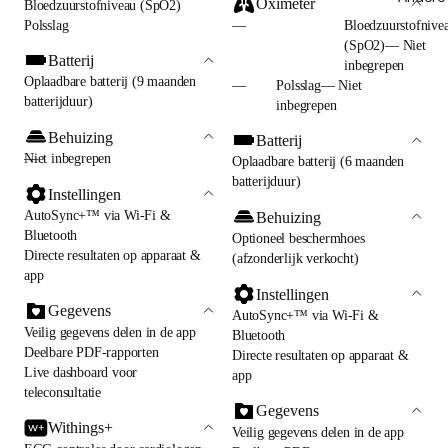
Oximeter
Bloedzuurstofniveau (SpO2)
Polsslag
—
Bloedzuurstofnive
(SpO2)— Niet
Batterij
inbegrepen
Oplaadbare batterij (9 maanden
—
Polsslag— Niet
batterijduur)
inbegrepen
Behuizing
Batterij
—
Niet inbegrepen
Oplaadbare batterij (6 maanden
batterijduur)
Instellingen
AutoSync+™ via Wi-Fi &
Behuizing
Bluetooth
Optioneel beschermhoes
Directe resultaten op apparaat &
(afzonderlijk verkocht)
app
Instellingen
Gegevens
AutoSync+™ via Wi-Fi &
Veilig gegevens delen in de app
Bluetooth
Deelbare PDF-rapporten
Directe resultaten op apparaat &
Live dashboard voor
app
teleconsultatie
Gegevens
Withings+
Veilig gegevens delen in de app