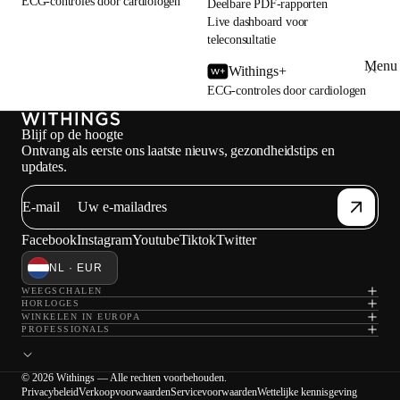
ECG-controles door cardiologen
Deelbare PDF-rapporten
Live dashboard voor
teleconsultatie
Menu 
Withings+
ECG-controles door cardiologen
Blijf op de hoogte
Ontvang als eerste ons laatste nieuws, gezondheidstips en
updates.
E-mail
Facebook
Instagram
Youtube
Tiktok
Twitter
NL · EUR
WEEGSCHALEN
HORLOGES
WINKELEN IN EUROPA
PROFESSIONALS
© 2026 Withings — Alle rechten voorbehouden.
Privacybeleid
Verkoopvoorwaarden
Servicevoorwaarden
Wettelijke kennisgeving