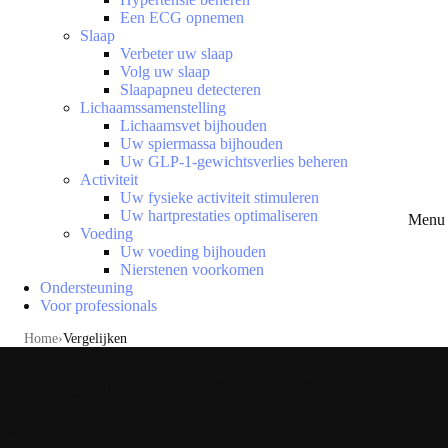
Een ECG opnemen
Slaap
Verbeter uw slaap
Volg uw slaap
Slaapapneu detecteren
Lichaamssamenstelling
Lichaamsvet bijhouden
Uw spiermassa bijhouden
Uw GLP-1-gewichtsverlies beheren
Activiteit
Uw fysieke activiteit stimuleren
Uw hartprestaties optimaliseren
Menu 
Voeding
Uw voeding bijhouden
Nierstenen voorkomen
Ondersteuning
Voor professionals
Home
Vergelijken
Vergelijken: BeamO vs BPM
Core