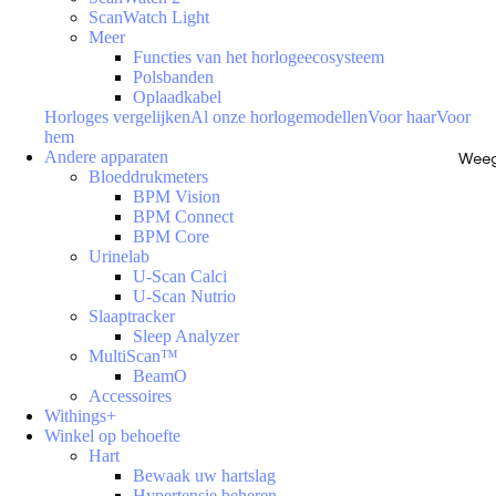
ScanWatch Light
Meer
Functies van het horlogeecosysteem
Polsbanden
Oplaadkabel
Horloges vergelijken
Al onze horlogemodellen
Voor haar
Voor
hem
Andere apparaten
Weeg
Bloeddrukmeters
BPM Vision
BPM Connect
BPM Core
Urinelab
U-Scan Calci
U-Scan Nutrio
Slaaptracker
Sleep Analyzer
MultiScan™
BeamO
Accessoires
Withings+
Winkel op behoefte
Hart
Bewaak uw hartslag
Hypertensie beheren