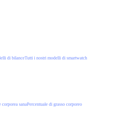
elli di bilance
Tutti i nostri modelli di smartwatch
 corporea sana
Percentuale di grasso corporeo