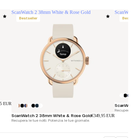
ScanWatch 2 38mm White & Rose Gold
ScanWatch 
Bestseller
Bestsell
95 EUR
ScanWatch 
Recupera le tu
ScanWatch 2 38mm White & Rose Gold
€349,95 EUR
Recupera le tue notti. Potenzia le tue giornate.