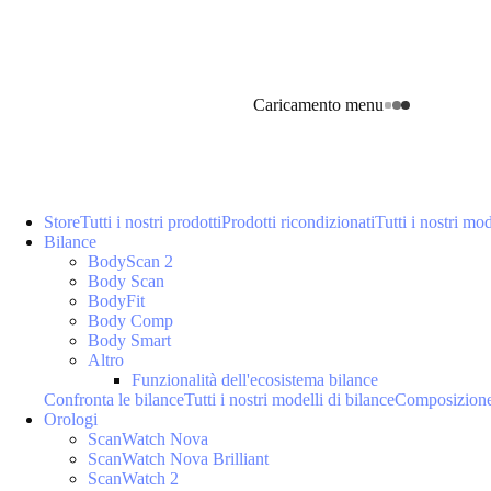
Caricamento menu
Store
Tutti i nostri prodotti
Prodotti ricondizionati
Tutti i nostri mod
Bilance
BodyScan 2
Body Scan
BodyFit
Body Comp
Body Smart
Altro
Funzionalità dell'ecosistema bilance
Confronta le bilance
Tutti i nostri modelli di bilance
Composizione
Orologi
ScanWatch Nova
ScanWatch Nova Brilliant
ScanWatch 2