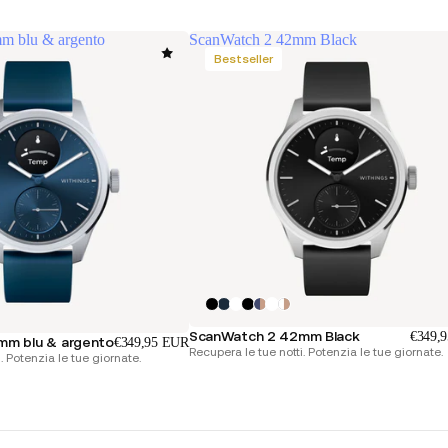
m blu & argento
ScanWatch 2 42mm Black
Bestseller
ScanWatch 2 42mm Black
€349,
mm blu & argento
€349,95 EUR
Recupera le tue notti. Potenzia le tue giornate.
. Potenzia le tue giornate.