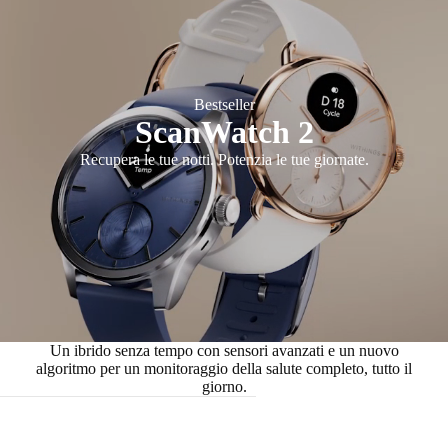
Bestseller
ScanWatch 2
Recupera le tue notti. Potenzia le tue giornate.
Un ibrido senza tempo con sensori avanzati e un nuovo
algoritmo per un monitoraggio della salute completo, tutto il
giorno.