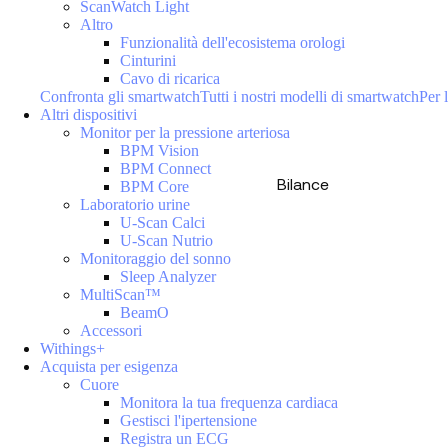
ScanWatch Light
Altro
Funzionalità dell'ecosistema orologi
Cinturini
Cavo di ricarica
Confronta gli smartwatch
Tutti i nostri modelli di smartwatch
Per l
Altri dispositivi
Monitor per la pressione arteriosa
BPM Vision
BPM Connect
Bilance
BPM Core
Laboratorio urine
U-Scan Calci
U-Scan Nutrio
Monitoraggio del sonno
Sleep Analyzer
MultiScan™
BeamO
Accessori
Withings+
Acquista per esigenza
Cuore
Monitora la tua frequenza cardiaca
Gestisci l'ipertensione
Registra un ECG