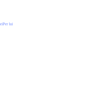
ei
Per lui