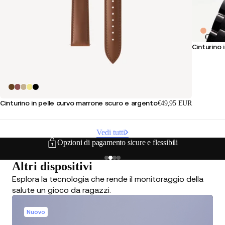
Caric
Cinturino 
Cinturino in pelle curvo marrone scuro e argento
€49,95 EUR
Vedi tutti
Opzioni di pagamento sicure e flessibili
Altri dispositivi
Esplora la tecnologia che rende il monitoraggio della
salute un gioco da ragazzi.
Nuovo