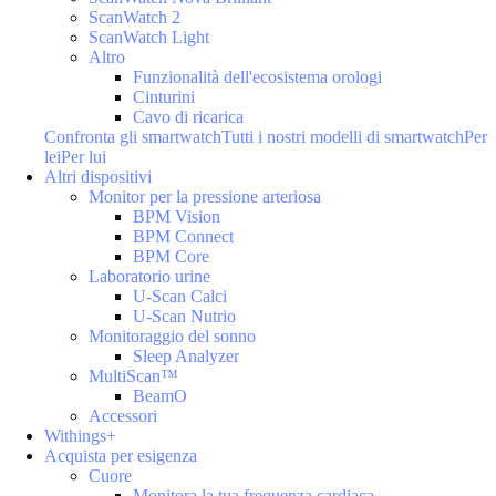
ScanWatch 2
ScanWatch Light
Altro
Funzionalità dell'ecosistema orologi
Cinturini
Cavo di ricarica
Confronta gli smartwatch
Tutti i nostri modelli di smartwatch
Per
lei
Per lui
Altri dispositivi
Monitor per la pressione arteriosa
BPM Vision
BPM Connect
BPM Core
Laboratorio urine
U-Scan Calci
U-Scan Nutrio
Monitoraggio del sonno
Sleep Analyzer
MultiScan™
BeamO
Accessori
Withings+
Acquista per esigenza
Cuore
Monitora la tua frequenza cardiaca