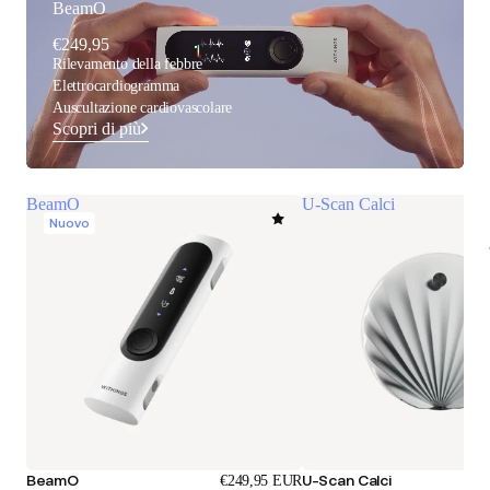
BeamO
€249,95
Rilevamento della febbre
Elettrocardiogramma
Auscultazione cardiovascolare
Scopri di più
BeamO
U-Scan Calci
Nuovo
BeamO
U-Scan Calci
€249,95 EUR