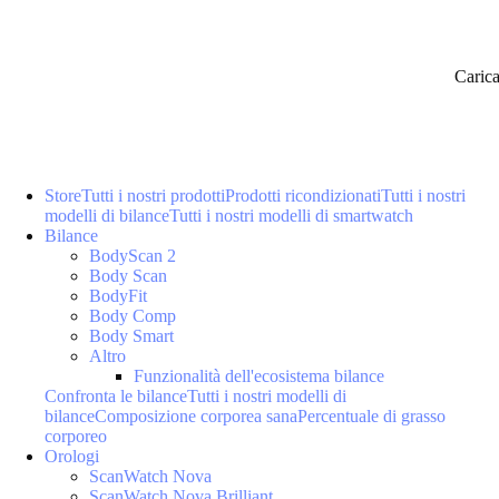
Caric
Store
Tutti i nostri prodotti
Prodotti ricondizionati
Tutti i nostri
modelli di bilance
Tutti i nostri modelli di smartwatch
Bilance
BodyScan 2
Body Scan
BodyFit
Body Comp
Body Smart
Altro
Funzionalità dell'ecosistema bilance
Confronta le bilance
Tutti i nostri modelli di
bilance
Composizione corporea sana
Percentuale di grasso
corporeo
Orologi
ScanWatch Nova
ScanWatch Nova Brilliant