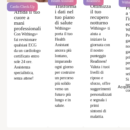
Health Assistant
Readiness
Withi
Trasforma
Ottimizza
P
Cardio Check-Up
i dati nel
il tuo
Affida il tuo
a 
tuo piano
recupero
cuore a
l'
di salute
notturno
mani
e
professionali
Withings+
Withings+ ti
Wi
porta il tuo
aiuta a
Con Withings+
Pr
Health
iniziare la
fai revisionare
ga
Assistant
giornata con
qualsiasi ECG
no
ancora più
il nostro
da un cardiologo
ga
lontano,
punteggio
certificato entro
pr
imparando
Readiness!
sole 24 ore.
per
ogni giorno
Valuta i tuoi
Assistenza
te
per costruire
livelli di
specialistica,
se
un percorso
riposo e
senza attese!
Si
più solido
sforzo, offre
te
Acquis
verso un
suggerimenti
co
futuro più
personalizzati
lungo e in
e segnala i
salute.
primi
sintomi di
malattia.