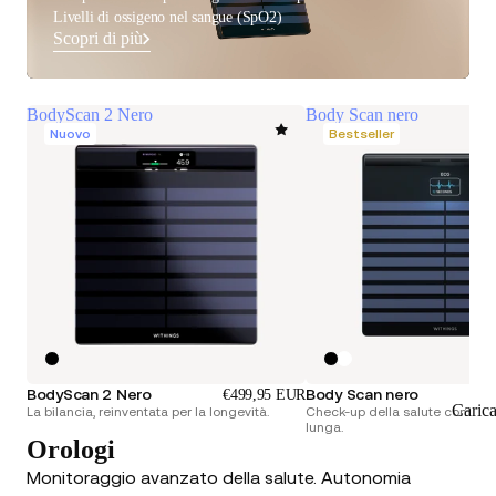
Livelli di ossigeno nel sangue (SpO2)
Scopri di più
BodyScan 2 Nero
Body Scan nero
Nuovo
Bestseller
BodyScan 2 Nero
Body Scan nero
€499,95 EUR
Caric
La bilancia, reinventata per la longevità.
Check-up della salute completo
lunga.
Orologi
Monitoraggio avanzato della salute. Autonomia