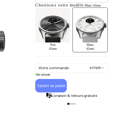
Choisissez votre modèle
•
Blanc
·
42mm
Noir
Blanc
42mm
42mm
Votre commande
€279,95
En stock
Ajouter au panier
Livraison & retours gratuits