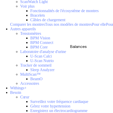
ScanWatch Light
Voir plus
Fonctionnalités de l'écosystème de montres
Bracelets
Câbles de chargement
Comparer les montres
Tous nos modèles de montres
Pour elle
Pour
Autres appareils
Tensiomètres
BPM Vision
BPM Connect
Balances
BPM Core
Laboratoire d'analyse d'urine
U-Scan Calci
U-Scan Nutrio
Tracker de sommeil
Sleep Analyzer
MultiScan™
BeamO
Accessoires
Withings+
Besoin
Cœur
Surveillez votre fréquence cardiaque
Gérez votre hypertension
Enregistrez un électrocardiogramme