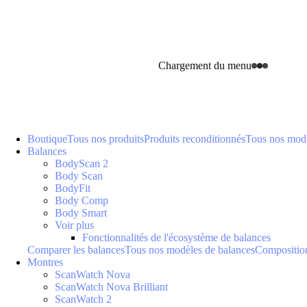
Chargement du menu
Boutique
Tous nos produits
Produits reconditionnés
Tous nos modè
Balances
BodyScan 2
Body Scan
BodyFit
Body Comp
Body Smart
Voir plus
Fonctionnalités de l'écosystème de balances
Comparer les balances
Tous nos modèles de balances
Composition
Montres
ScanWatch Nova
ScanWatch Nova Brilliant
ScanWatch 2