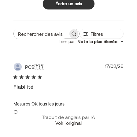
Écrire un avis
Filtres
Rechercher
Trier par
:
Note la plus élevée
des
avis
Date
17/02/26
PCB
🇫🇷
de
public
Fiabilité
Mesures OK tous les jours
Traduit de anglais par IA
Voir l'original