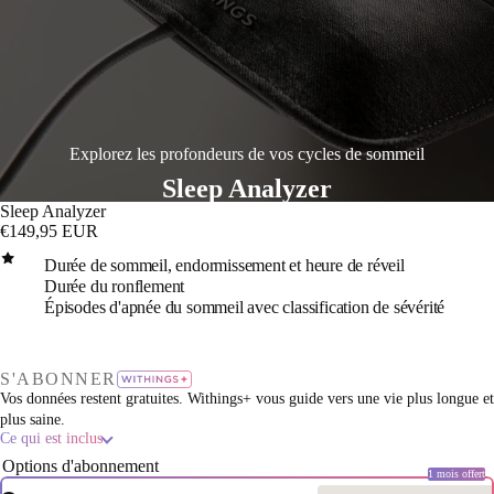
Explorez les profondeurs de vos cycles de sommeil
Sleep Analyzer
Sleep Analyzer
€149,95 EUR
Durée de sommeil, endormissement et heure de réveil
Durée du ronflement
Épisodes d'apnée du sommeil avec classification de sévérité
re
a
S'ABONNER
déo
Vos données restent gratuites. Withings+ vous guide vers une vie plus longue et
plus saine.
Ce qui est inclus
Options d'abonnement
1 mois offert