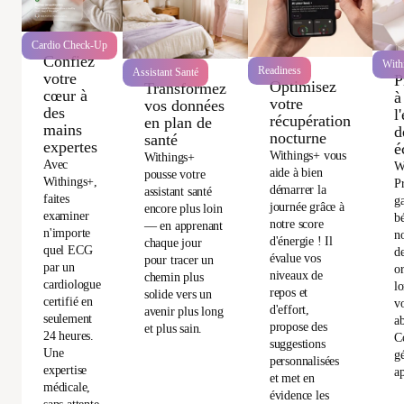
Cardio Check-Up
Confiez
With
Readiness
Assistant Santé
votre
P
Optimisez
Transformez
cœur à
à
votre
vos données
des
l
récupération
en plan de
mains
d
nocturne
santé
expertes
é
Withings+ vous
Withings+
Avec
W
aide à bien
pousse votre
Withings+,
P
démarrer la
assistant santé
faites
ga
journée grâce à
encore plus loin
examiner
bé
notre score
— en apprenant
n'importe
no
d'énergie ! Il
chaque jour
quel ECG
d
évalue vos
pour tracer un
par un
or
niveaux de
chemin plus
cardiologue
l
repos et
solide vers un
certifié en
vo
d'effort,
avenir plus long
seulement
a
propose des
et plus sain.
24 heures.
C
suggestions
Une
gé
personnalisées
expertise
ap
et met en
médicale,
évidence les