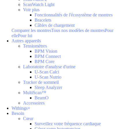
ScanWatch Light
Voir plus
Fonctionnalités de l'écosystème de montres
Bracelets
Câbles de chargement
Comparer les montres
Tous nos modèles de montres
Pour
elle
Pour lui
Autres appareils
Tensiomètres
BPM Vision
BPM Connect
BPM Core
Laboratoire d'analyse d'urine
U-Scan Calci
U-Scan Nutrio
Tracker de sommeil
Sleep Analyzer
MultiScan™
BeamO
Accessoires
Withings+
Besoin
Cœur
Surveillez votre fréquence cardiaque
Gérez votre hypertension