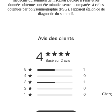
médecins du sommeil de l'Hôpital Béclère à Paris et les
données obtenues ont été minutieusement comparées à celles
obtenues par polysomnographie (PSG), l'appareil étalon-or de
diagnostic du sommeil.
Avis des clients
4
Basé sur 2 avis
5
1
4
0
3
1
2
0
Charg
1
0