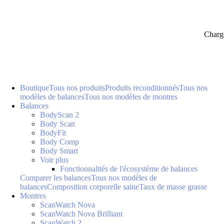
Charg
Boutique
Tous nos produits
Produits reconditionnés
Tous nos
modèles de balances
Tous nos modèles de montres
Balances
BodyScan 2
Body Scan
BodyFit
Body Comp
Body Smart
Voir plus
Fonctionnalités de l'écosystème de balances
Comparer les balances
Tous nos modèles de
balances
Composition corporelle saine
Taux de masse grasse
Montres
ScanWatch Nova
ScanWatch Nova Brilliant
ScanWatch 2