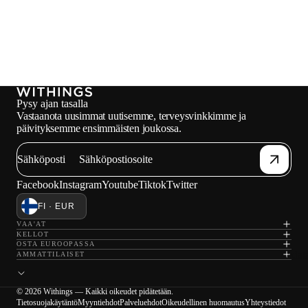
Pysy ajan tasalla
Vastaanota uusimmat uutisemme, terveysvinkkimme ja
päivityksemme ensimmäisten joukossa.
Sähköposti
Facebook
Instagram
Youtube
Tiktok
Twitter
FI · EUR
VAA'AT
KELLOT
OSTA EUROOPASSA
Ladat
AMMATTILAISET
© 2026 Withings — Kaikki oikeudet pidätetään.
Tietosuojakäytäntö
Myyntiehdot
Palveluehdot
Oikeudellinen huomautus
Yhteystiedot