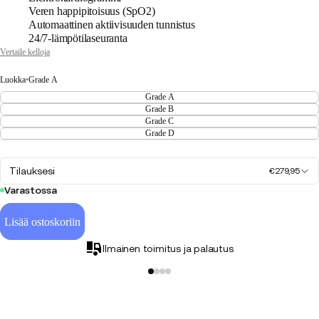
Veren happipitoisuus (SpO2)
Automaattinen aktiivisuuden tunnistus
24/7-lämpötilaseuranta
Vertaile kelloja
Luokka
•
Grade A
Grade A
Grade B
Grade C
Grade D
Tilauksesi
€279,95
Varastossa
Lisää ostoskoriin
Ilmainen toimitus ja palautus