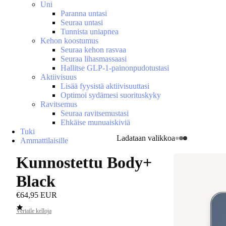
Uni
Paranna untasi
Seuraa untasi
Tunnista uniapnea
Kehon koostumus
Seuraa kehon rasvaa
Seuraa lihasmassaasi
Hallitse GLP-1-painonpudotustasi
Aktiivisuus
Lisää fyysistä aktiivisuuttasi
Optimoi sydämesi suorituskyky
Ravitsemus
Seuraa ravitsemustasi
Ehkäise munuaiskiviä
Tuki
Ladataan valikkoa
Ammattilaisille
Kunnostettu Body+
Black
€64,95 EUR
Vertaile kelloja