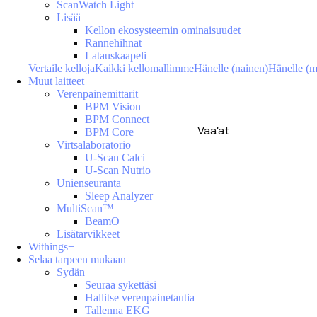
ScanWatch Light
Lisää
Kellon ekosysteemin ominaisuudet
Rannehihnat
Latauskaapeli
Vertaile kelloja
Kaikki kellomallimme
Hänelle (nainen)
Hänelle (m
Muut laitteet
Verenpainemittarit
BPM Vision
BPM Connect
Vaa'at
BPM Core
Virtsalaboratorio
U-Scan Calci
U-Scan Nutrio
Unienseuranta
Sleep Analyzer
MultiScan™
BeamO
Lisätarvikkeet
Withings+
Selaa tarpeen mukaan
Sydän
Seuraa sykettäsi
Hallitse verenpainetautia
Tallenna EKG