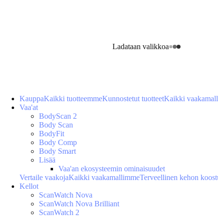
Ladataan valikkoa
Kauppa
Kaikki tuotteemme
Kunnostetut tuotteet
Kaikki vaakamal
Vaa'at
BodyScan 2
Body Scan
BodyFit
Body Comp
Body Smart
Lisää
Vaa'an ekosysteemin ominaisuudet
Vertaile vaakoja
Kaikki vaakamallimme
Terveellinen kehon koos
Kellot
ScanWatch Nova
ScanWatch Nova Brilliant
ScanWatch 2