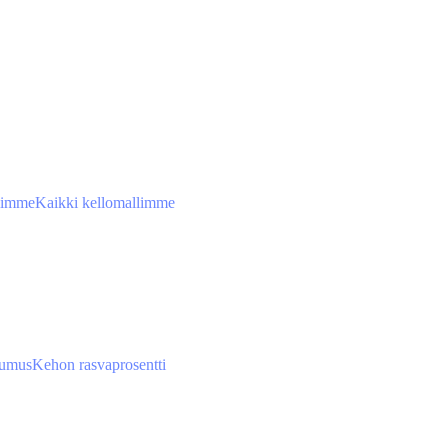
limme
Kaikki kellomallimme
tumus
Kehon rasvaprosentti