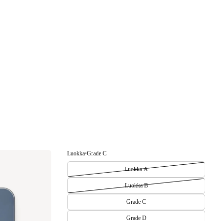
Luokka
•
Grade C
Luokka A
Luokka B
Grade C
Grade D