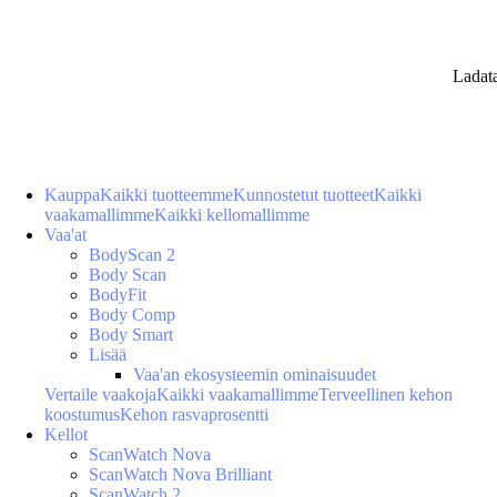
Ladat
Kauppa
Kaikki tuotteemme
Kunnostetut tuotteet
Kaikki
vaakamallimme
Kaikki kellomallimme
Vaa'at
BodyScan 2
Body Scan
BodyFit
Body Comp
Body Smart
Lisää
Vaa'an ekosysteemin ominaisuudet
Vertaile vaakoja
Kaikki vaakamallimme
Terveellinen kehon
koostumus
Kehon rasvaprosentti
Kellot
ScanWatch Nova
ScanWatch Nova Brilliant
ScanWatch 2