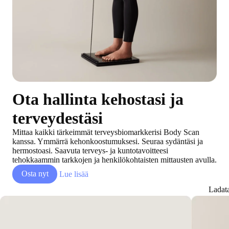
Ota hallinta kehostasi ja
terveydestäsi
Mittaa kaikki tärkeimmät terveysbiomarkkerisi Body Scan
kanssa. Ymmärrä kehonkoostumuksesi. Seuraa sydäntäsi ja
hermostoasi. Saavuta terveys- ja kuntotavoitteesi
tehokkaammin tarkkojen ja henkilökohtaisten mittausten avulla.
Osta nyt
Lue lisää
Ladat