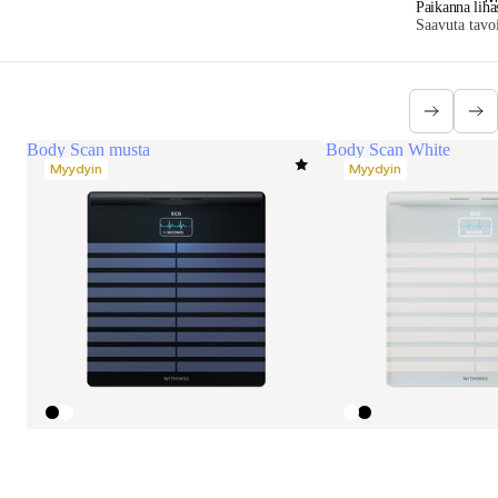
Paikanna liha
Saavuta tavoi
Body Scan musta
Body Scan White
Myydyin
Myydyin
Body Scan musta
Body Scan White
€399,95 EUR
Kattava terveystarkastus. Pidempi elämä.
Kattava terveystarkastus. P
Katso koko vertailu