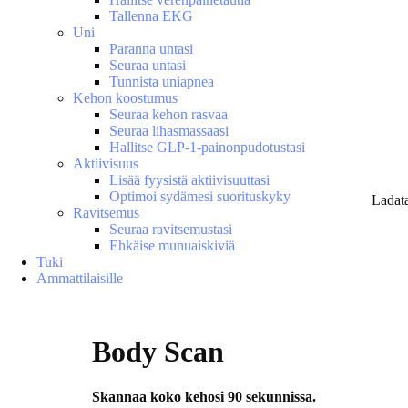
Tallenna EKG
Uni
Paranna untasi
Seuraa untasi
Tunnista uniapnea
Kehon koostumus
Seuraa kehon rasvaa
Seuraa lihasmassaasi
Hallitse GLP-1-painonpudotustasi
Aktiivisuus
Lisää fyysistä aktiivisuuttasi
Optimoi sydämesi suorituskyky
Ladat
Ravitsemus
Seuraa ravitsemustasi
Ehkäise munuaiskiviä
Tuki
Ammattilaisille
Body Scan
Skannaa koko kehosi 90 sekunnissa.