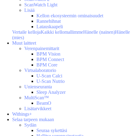
ScanWatch Light
Lisää
Kellon ekosysteemin ominaisuudet
Rannehihnat
Latauskaapeli
Vertaile kelloja
Kaikki kellomallimme
Hänelle (nainen)
Hänelle
(mies)
Muut laitteet
Verenpainemittarit
BPM Vision
BPM Connect
BPM Core
Virtsalaboratorio
U-Scan Calci
U-Scan Nutrio
Unienseuranta
Sleep Analyzer
MultiScan™
BeamO
Lisätarvikkeet
Withings+
Selaa tarpeen mukaan
Sydän
Seuraa sykettäsi
Hallitse verenpainetautia