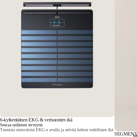
6-kytkentäinen EKG & verisuonten ikä
Seuraa sydämesi terveyttä
Tunnista eteisvärinä EKG:n avulla ja selvitä kehosi todellinen ikä.
SEGMENT
M