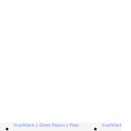
ScanWatch 2 42mm Blanco y Plata
ScanWatch 2 3