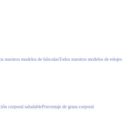
s nuestros modelos de básculas
Todos nuestros modelos de relojes
ión corporal saludable
Porcentaje de grasa corporal