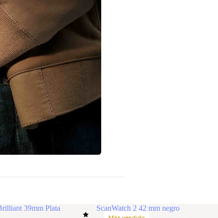
illiant 39mm Plata
ScanWatch 2 42 mm negro
Más vendido