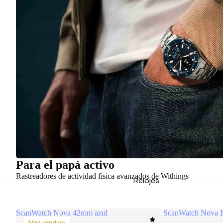
Para el papá activo
Rastreadores de actividad física avanzados de Withings
Relojes
ScanWatch Nova 42mm azul
ScanWatch Nova Br
Más vendido