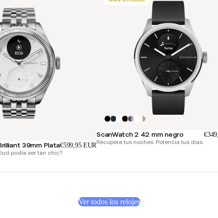
ScanWatch 2 42 mm negro
€349
Recupera tus noches. Potencia tus días.
illiant 39mm Plata
€599,95 EUR
alud podía ser tan chic?
Ver todos los relojes