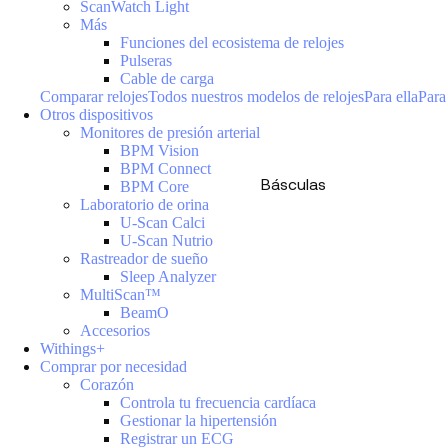
ScanWatch Light
Más
Funciones del ecosistema de relojes
Pulseras
Cable de carga
Comparar relojes
Todos nuestros modelos de relojes
Para ella
Para
Otros dispositivos
Monitores de presión arterial
BPM Vision
BPM Connect
Básculas
BPM Core
Laboratorio de orina
U-Scan Calci
U-Scan Nutrio
Rastreador de sueño
Sleep Analyzer
MultiScan™
BeamO
Accesorios
Withings+
Comprar por necesidad
Corazón
Controla tu frecuencia cardíaca
Gestionar la hipertensión
Registrar un ECG