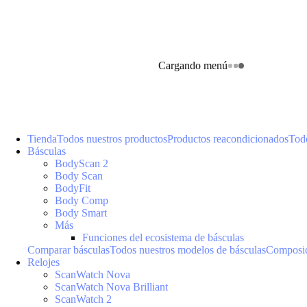
Cargando menú
Tienda
Todos nuestros productos
Productos reacondicionados
Todo
Básculas
BodyScan 2
Body Scan
BodyFit
Body Comp
Body Smart
Más
Funciones del ecosistema de básculas
Comparar básculas
Todos nuestros modelos de básculas
Composic
Relojes
ScanWatch Nova
ScanWatch Nova Brilliant
ScanWatch 2