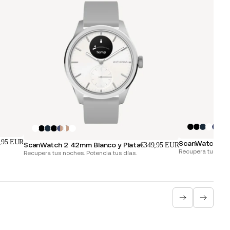
,95 EUR
ScanWatch 2 3
ScanWatch 2 42mm Blanco y Plata
€349,95 EUR
Recupera tus noch
Recupera tus noches. Potencia tus días.