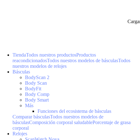
Carga
Tienda
Todos nuestros productos
Productos
reacondicionados
Todos nuestros modelos de básculas
Todos
nuestros modelos de relojes
Básculas
BodyScan 2
Body Scan
BodyFit
Body Comp
Body Smart
Más
Funciones del ecosistema de básculas
Comparar básculas
Todos nuestros modelos de
básculas
Composición corporal saludable
Porcentaje de grasa
corporal
Relojes
ScanWatch Nova