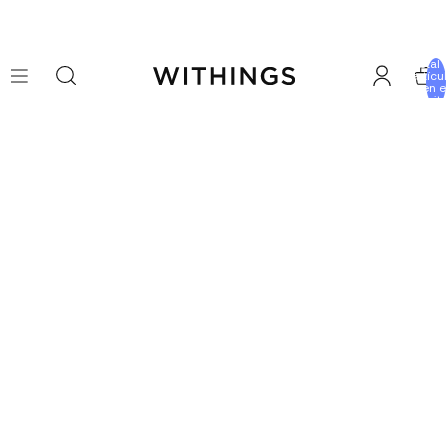
Total 
artícu
en e
carrito