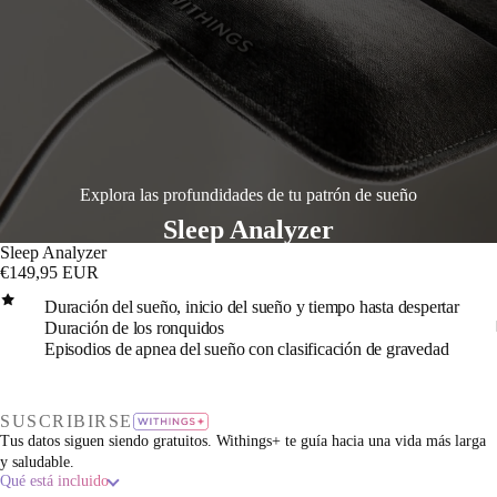
Explora las profundidades de tu patrón de sueño
Sleep Analyzer
Sleep Analyzer
€149,95 EUR
Duración del sueño, inicio del sueño y tiempo hasta despertar
Duración de los ronquidos
Episodios de apnea del sueño con clasificación de gravedad
ducir
deo
SUSCRIBIRSE
Tus datos siguen siendo gratuitos. Withings+ te guía hacia una vida más larga
y saludable.
Qué está incluido