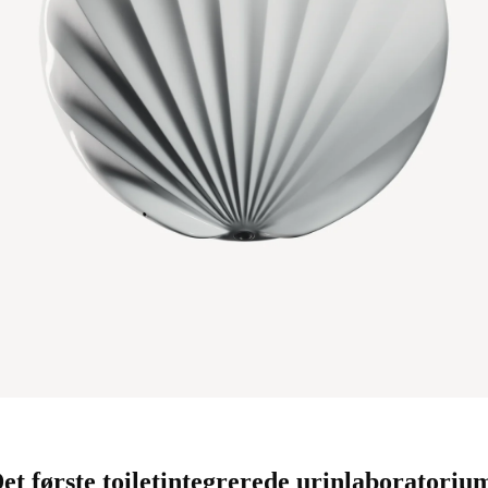
et første toiletintegrerede urinlaboratoriu