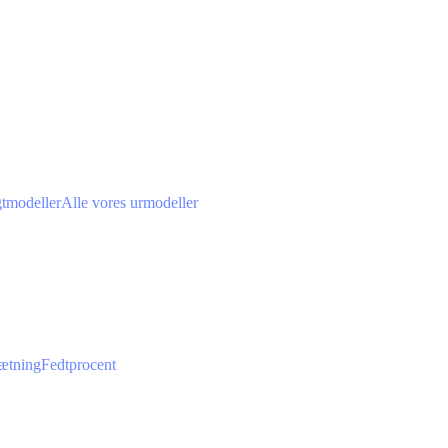
gtmodeller
Alle vores urmodeller
ætning
Fedtprocent