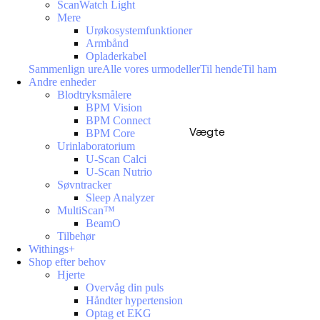
ScanWatch Light
Mere
Urøkosystemfunktioner
Armbånd
Opladerkabel
Sammenlign ure
Alle vores urmodeller
Til hende
Til ham
Andre enheder
Blodtryksmålere
BPM Vision
BPM Connect
Vægte
BPM Core
Urinlaboratorium
U-Scan Calci
U-Scan Nutrio
Søvntracker
Sleep Analyzer
MultiScan™
BeamO
Tilbehør
Withings+
Shop efter behov
Hjerte
Overvåg din puls
Håndter hypertension
Optag et EKG