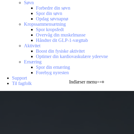
Søvn
Forbedre din søvn
Spor din søvn
Opdag søvnapnø
Kropssammensætning
Spor kropsfedt
Overvåg din muskelmasse
Håndter dit GLP-1-vægttab
Aktivitet
Boost din fysiske aktivitet
Optimer din kardiovaskulære ydeevne
Ernæring
Spor din ernæring
Forebyg nyresten
Support
Indlæser menu
Til fagfolk