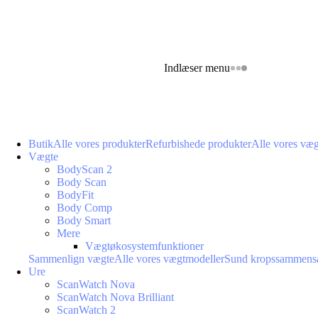
Indlæser menu
Butik
Alle vores produkter
Refurbishede produkter
Alle vores væ
Vægte
BodyScan 2
Body Scan
BodyFit
Body Comp
Body Smart
Mere
Vægtøkosystemfunktioner
Sammenlign vægte
Alle vores vægtmodeller
Sund kropssammens
Ure
ScanWatch Nova
ScanWatch Nova Brilliant
ScanWatch 2