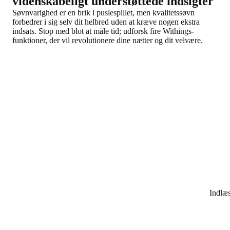
videnskabeligt understøttede indsigter
Søvnvarighed er en brik i puslespillet, men kvalitetssøvn
forbedrer i sig selv dit helbred uden at kræve nogen ekstra
indsats. Stop med blot at måle tid; udforsk fire Withings-
funktioner, der vil revolutionere dine nætter og dit velvære.
Indlæ