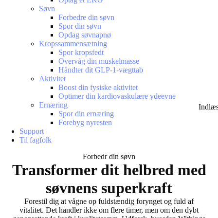
Søvn
Forbedre din søvn
Spor din søvn
Opdag søvnapnø
Kropssammensætning
Spor kropsfedt
Overvåg din muskelmasse
Håndter dit GLP-1-vægttab
Aktivitet
Boost din fysiske aktivitet
Optimer din kardiovaskulære ydeevne
Ernæring
Indlæ
Spor din ernæring
Forebyg nyresten
Support
Til fagfolk
Forbedr din søvn
Transformer dit helbred med
søvnens superkraft
Forestil dig at vågne op fuldstændig forynget og fuld af
vitalitet. Det handler ikke om flere timer, men om den dybt