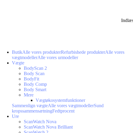
Indlæ
Butik
Alle vores produkter
Refurbishede produkter
Alle vores
vægtmodeller
Alle vores urmodeller
Vægte
BodyScan 2
Body Scan
BodyFit
Body Comp
Body Smart
Mere
Vægtøkosystemfunktioner
Sammenlign vægte
Alle vores vægtmodeller
Sund
kropssammensætning
Fedtprocent
Ure
ScanWatch Nova
ScanWatch Nova Brilliant
ScanWatch 2