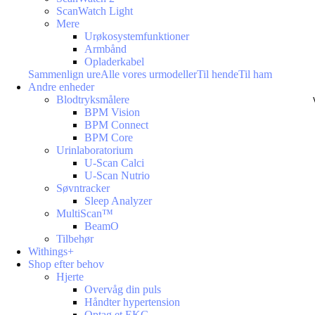
ScanWatch Light
Mere
Urøkosystemfunktioner
Armbånd
Opladerkabel
Sammenlign ure
Alle vores urmodeller
Til hende
Til ham
Andre enheder
Blodtryksmålere
BPM Vision
BPM Connect
BPM Core
Urinlaboratorium
U-Scan Calci
U-Scan Nutrio
Søvntracker
Sleep Analyzer
MultiScan™
BeamO
Tilbehør
Withings+
Shop efter behov
Hjerte
Overvåg din puls
Håndter hypertension
Optag et EKG