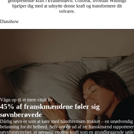
genoprettende kraft i kvalitetssøvn. Udforsk, hvordan Withings
hjælper dig med at udnytte denne kraft og transformere dit
velvære.
Diasshow
Vågn op til et mere vitalt liv
45% af franskmændene føler sig
søvnberøvede
Dårlig søvn er som at køre med håndbremsen trukket – en unødvendig
belastning for dit helbred. Selv om én ud af tre franskmænd rapporterer
søvnforstyrrelser, er søvnens enorme kraft som en grundlæggende søjle