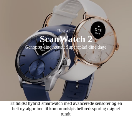
Bestseller
ScanWatch 2
Genopret dine nætter. Superoplad dine dage.
Et tidløst hybrid-smartwatch med avancerede sensorer og en
helt ny algoritme til kompromisløs helbredssporing døgnet
rundt.