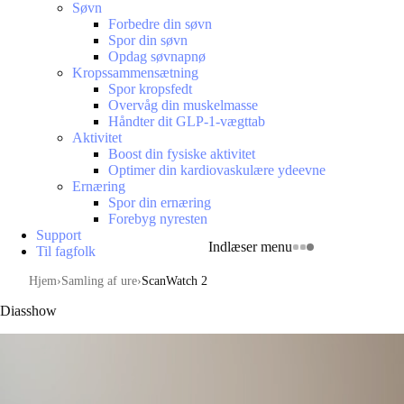
Søvn
Forbedre din søvn
Spor din søvn
Opdag søvnapnø
Kropssammensætning
Spor kropsfedt
Overvåg din muskelmasse
Håndter dit GLP-1-vægttab
Aktivitet
Boost din fysiske aktivitet
Optimer din kardiovaskulære ydeevne
Ernæring
Spor din ernæring
Forebyg nyresten
Support
Indlæser menu
Til fagfolk
Hjem
Samling af ure
ScanWatch 2
Diasshow