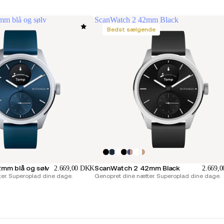
mm blå og sølv
ScanWatch 2 42mm Black
Bedst sælgende
mm blå og sølv
ScanWatch 2 42mm Black
2.669,00 DKK
2.669,
er. Superoplad dine dage.
Genopret dine nætter. Superoplad dine dage.