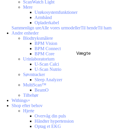
ScanWatch Light
Mere
Urøkosystemfunktioner
Armbånd
Opladerkabel
Sammenlign ure
Alle vores urmodeller
Til hende
Til ham
Andre enheder
Blodtryksmålere
BPM Vision
BPM Connect
Vægte
BPM Core
Urinlaboratorium
U-Scan Calci
U-Scan Nutrio
Søvntracker
Sleep Analyzer
MultiScan™
BeamO
Tilbehør
Withings+
Shop efter behov
Hjerte
Overvåg din puls
Håndter hypertension
Optag et EKG