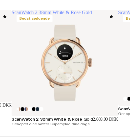
ScanWatch 2 38mm White & Rose Gold
ScanWatch
Bedst sælgende
Bedst 
00 DKK
ScanWatch
Genopret di
ScanWatch 2 38mm White & Rose Gold
2.669,00 DKK
Genopret dine nætter. Superoplad dine dage.