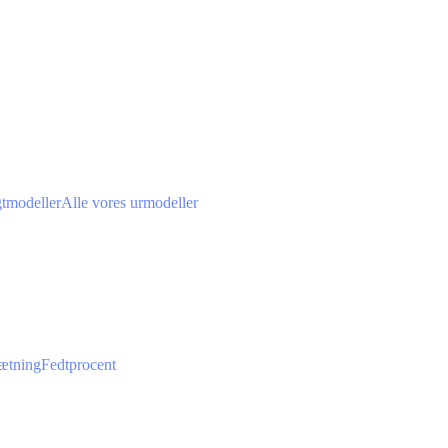
gtmodeller
Alle vores urmodeller
ætning
Fedtprocent