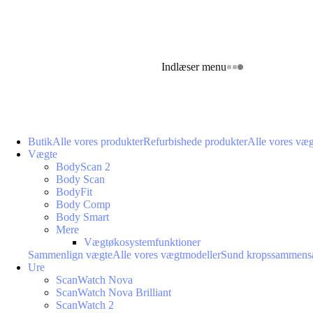
Indlæser menu
Butik
Alle vores produkter
Refurbishede produkter
Alle vores væ
Vægte
BodyScan 2
Body Scan
BodyFit
Body Comp
Body Smart
Mere
Vægtøkosystemfunktioner
Sammenlign vægte
Alle vores vægtmodeller
Sund kropssammens
Ure
ScanWatch Nova
ScanWatch Nova Brilliant
ScanWatch 2