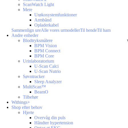
ScanWatch Light
Mere
Urøkosystemfunktioner
Armbånd
Opladerkabel
Sammenlign ure
Alle vores urmodeller
Til hende
Til ham
Andre enheder
Blodtryksmålere
BPM Vision
BPM Connect
BPM Core
Urinlaboratorium
U-Scan Calci
U-Scan Nutrio
Søvntracker
Sleep Analyzer
MultiScan™
BeamO
Tilbehør
Withings+
Shop efter behov
Hjerte
Overvåg din puls
Håndter hypertension
Optag et EKG