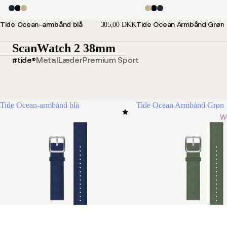
Tide Ocean-armbånd blå
Tide Ocean Armbånd Grøn
305,00 DKK
ScanWatch 2 38mm
#tide®
Metal
Læder
Premium Sport
Tide Ocean-armbånd blå
Tide Ocean Armbånd Grøn
W