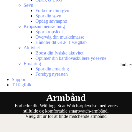
Søvn
Forbedre din søvn
Spor din søvn
Opdag søvnapnø
Kropssammensætning
Spor kropsfedt
Overvåg din muskelmasse
Håndter dit GLP-1-vægttab
Aktivitet
Boost din fysiske aktivitet
Optimer din kardiovaskulære ydeevne
Ernæring
Indlæ
Spor din ernæring
Forebyg nyresten
Support
Til fagfolk
Armbånd
Forbedre din Withings ScanWatch-oplevelse med vores
stilfulde og komfortable smartwatch-armbånd.
Vælg dit ur for at finde matchende armbånd