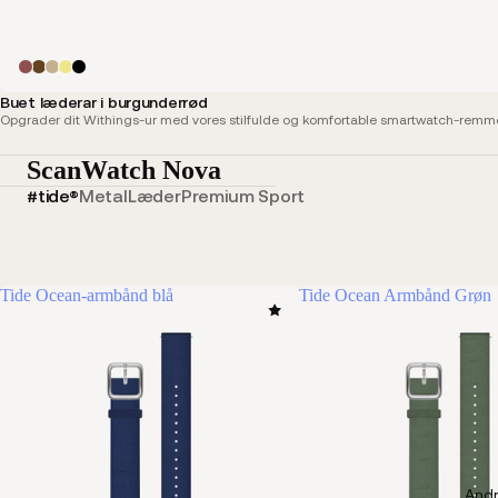
Buet læderar i burgunderrød
Opgrader dit Withings-ur med vores stilfulde og komfortable smartwatch-remme,
ScanWatch Nova
#tide®
Metal
Læder
Premium Sport
Tide Ocean-armbånd blå
Tide Ocean Armbånd Grøn
Andr