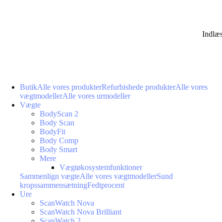
Indlæ
Butik
Alle vores produkter
Refurbishede produkter
Alle vores
vægtmodeller
Alle vores urmodeller
Vægte
BodyScan 2
Body Scan
BodyFit
Body Comp
Body Smart
Mere
Vægtøkosystemfunktioner
Sammenlign vægte
Alle vores vægtmodeller
Sund
kropssammensætning
Fedtprocent
Ure
ScanWatch Nova
ScanWatch Nova Brilliant
ScanWatch 2