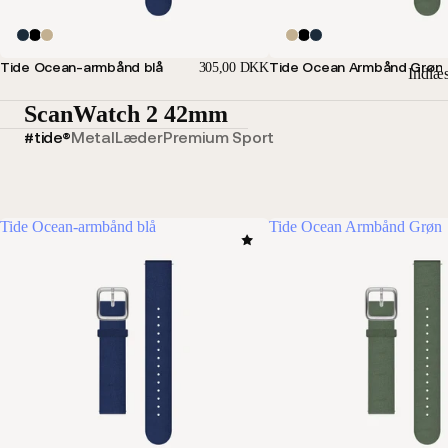
Tide Ocean-armbånd blå
Tide Ocean Armbånd Grøn
305,00 DKK
Indlæ
ScanWatch 2 42mm
#tide®
Metal
Læder
Premium Sport
Tide Ocean-armbånd blå
Tide Ocean Armbånd Grøn