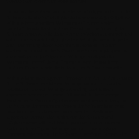
Gesetze oder Vorschriften verstoßen hast.
Du kannst diese Vereinbarung jederzeit kündigen, indem du die
Software und alle Sicherungskopien sowie alle zugehörigen von
Withings bereitgestellten Materialien auf eigene Kosten
dauerhaft deinstallierst und/oder löschst und die Nutzung der
Software einstellst. Alle deine Rechte erlöschen automatisch und
sofort ohne Benachrichtigung seitens Withings, wenn du gegen
eine Bestimmung dieser Vereinbarung verstößt. In einem
solchen Fall musst du die Software, alle Sicherungskopien und
alle sonstigen zugehörigen von Withings bereitgestellten
Materialien unverzüglich auf eigene Kosten deinstallieren
und/oder löschen sowie die Nutzung der Software einstellen.
Withings kann nach eigenem Ermessen von Zeit zu Zeit Updates
für die Software bereitstellen. Withings kann auch Updates
bereitstellen, die von Withings als wichtig oder kritisch
angesehen werden; in diesem Fall kannst du die vorherige
Version der Software möglicherweise nicht weiter nutzen, und
die Nutzung der vorherigen Version der Software kann ohne
Installation des Updates verhindert werden. Bestimmte
zugehörige Dienste oder Funktionen der Software sind
möglicherweise während Wartungspausen und zu anderen
Zeiten nicht verfügbar. Withings kann auch nach eigenem
Ermessen entscheiden, die Software, zugehörige Dienste oder