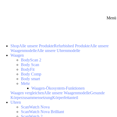
Menü 
Shop
Alle unsere Produkte
Refurbished Produkte
Alle unsere
Waagenmodelle
Alle unsere Uhrenmodelle
Waagen
BodyScan 2
Body Scan
BodyFit
Body Comp
Body smart
Mehr
Waagen-Ökosystem-Funktionen
Waagen vergleichen
Alle unsere Waagenmodelle
Gesunde
Körperzusammensetzung
Körperfettanteil
Uhren
ScanWatch Nova
ScanWatch Nova Brilliant
ScanWatch 2