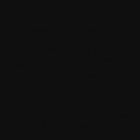
wird. Die Struktur, Organisation und der Code der Software sind
wertvolle Geschäftsgeheimnisse und vertrauliche Informationen
von Withings und/oder seinen Lizenzgebern und verbundenen
Unternehmen.
Es werden keine Rechte oder Lizenzen, weder ausdrücklich
noch stillschweigend, für irgendeinen Teil der Software gewährt,
außer wie oben ausdrücklich festgelegt. Darüber hinaus werden
keine Lizenzen oder Immunitäten für die Kombination der
Software mit anderer Software oder Hardware gewährt, die
nicht von Withings im Rahmen dieses Vertrags geliefert wird.
Außerdem sind alle Lizenzen in Bezug auf Withings- oder
Drittanbieterpatente (einschließlich wesentlicher Patente)
ausdrücklich vom Anwendungsbereich dieses Vertrags
ausgeschlossen; diese Lizenzen müssen separat von Withings
oder den jeweiligen Rechteinhabern erworben werden.
Du und deine verbundenen Unternehmen verpflichten euch,
keine Klage vor einem Gericht oder einer Verwaltungsbehörde
einzureichen und keinen Anspruch gegen Withings oder eines
seiner verbundenen Unternehmen, Lieferanten, Lizenznehmer
oder Kunden geltend zu machen, der auf einem deiner Patente
oder dem Patent deines verbundenen Unternehmens basiert und
auf der Vervielfältigung, Entwicklung, Nutzung, Herstellung,
Vermarktung, dem Verkauf, der Verteilung, der Lizenzierung,