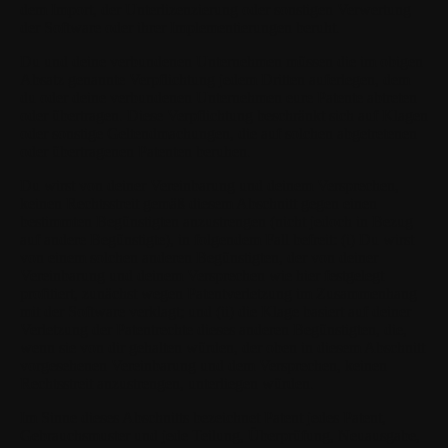
dem Import, der Unterlizenzierung oder sonstigen Verwertung
der Software oder ihrer Implementierungen beruht.
Du und deine verbundenen Unternehmen müssen die im obigen
Absatz genannte Verpflichtung jedem Dritten auferlegen, dem
du oder deine verbundenen Unternehmen eure Patente abtreten
oder übertragen. Diese Verpflichtung beschränkt sich auf Klagen
oder sonstige Geltendmachungen, die auf solchen abgetretenen
oder übertragenen Patenten beruhen.
Du wirst von deiner Vereinbarung und deinem Versprechen,
keinen Rechtsstreit gemäß diesem Abschnitt gegen einen
bestimmten Begünstigten anzustrengen (nicht jedoch in Bezug
auf andere Begünstigte), in folgendem Fall befreit: (i) Du wirst
von einem solchen anderen Begünstigten, der von deiner
Vereinbarung und deinem Versprechen wie hier festgelegt
profitiert, zunächst wegen Patentverletzung im Zusammenhang
mit der Software verklagt; und (ii) die Klage basiert auf deiner
Verletzung der Patentrechte dieses anderen Begünstigten, die,
wenn sie von dir gehalten würden, der oben in diesem Abschnitt
vorgesehenen Vereinbarung und dem Versprechen, keinen
Rechtsstreit anzustrengen, unterliegen würden.
Im Sinne dieses Abschnitts bezeichnet Patent jedes Patent,
Gebrauchsmuster und jede Teilung, Überprüfung, Neuausgabe,