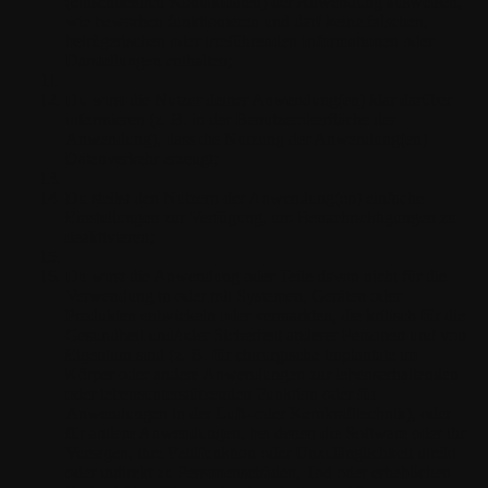
(einschließlich Kontaktdaten) der Anwendung ausweisen,
wie beworben funktionieren und darf keine falschen,
betrügerischen oder irreführenden Informationen oder
Darstellungen enthalten;
Du wirst die Nutzer deiner Anwendung(en) klar darüber
informieren (z. B. in der Benutzeroberfläche der
Anwendung), dass die Nutzung der Anwendung(en)
Datenverkehr erzeugt;
Du stellst den Nutzern der Anwendung(en) einfache
Einstellungen zur Verfügung, um Benachrichtigungen zu
deaktivieren;
Du wirst die Anwendung oder Teile davon nicht für die
Verwendung in oder mit Systemen, Geräten oder
Produkten entwickeln oder vermarkten, die kritisch für die
Gesundheit und/oder Sicherheit anderer Personen und von
Eigentum sind (z. B. für chirurgische Implantate im
Körper oder andere Anwendungen zur lebenserhaltenden
oder lebensunterstützenden Funktion oder für
Anwendungen in der Luft- oder Kernkrafttechnik), oder
für andere Anwendungen, bei denen die Software oder ihr
Versagen, ihre Fehlfunktion oder Unzulänglichkeit direkt
oder indirekt zu Personenschäden, Tod oder erheblichen