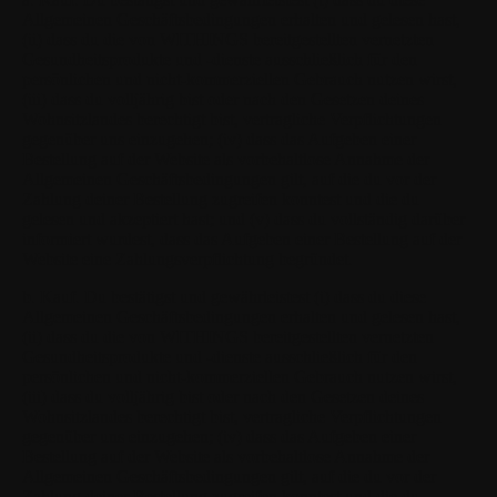
Allgemeinen Geschäftsbedingungen erhalten und gelesen hast,
(ii) dass du die von WITHINGS bereitgestellten vernetzten
Gesundheitsprodukte und -dienste ausschließlich für den
persönlichen und nicht-kommerziellen Gebrauch nutzen wirst,
(iii) dass du volljährig bist oder nach den Gesetzen deines
Wohnsitzlandes berechtigt bist, vertragliche Verpflichtungen
gegenüber uns einzugehen; (iv) dass das Aufgeben einer
Bestellung auf der Website als vorbehaltlose Annahme der
Allgemeinen Geschäftsbedingungen gilt, auf die du vor der
Zahlung deiner Bestellung zugreifen konntest und die du
gelesen und akzeptiert hast; und (v) dass du vollständig darüber
informiert wurdest, dass das Aufgeben einer Bestellung auf der
Website eine Zahlungsverpflichtung begründet.
b. Kauf.
Du bestätigst und gewährleistest (i) dass du diese
Allgemeinen Geschäftsbedingungen erhalten und gelesen hast,
(ii) dass du die von WITHINGS bereitgestellten vernetzten
Gesundheitsprodukte und -dienste ausschließlich für den
persönlichen und nicht-kommerziellen Gebrauch nutzen wirst,
(iii) dass du volljährig bist oder nach den Gesetzen deines
Wohnsitzlandes berechtigt bist, vertragliche Verpflichtungen
gegenüber uns einzugehen; (iv) dass das Aufgeben einer
Bestellung auf der Website als vorbehaltlose Annahme der
Allgemeinen Geschäftsbedingungen gilt, auf die du vor der
Zahlung deiner Bestellung zugreifen konntest und die du