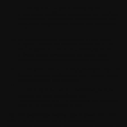
Du wirst die Software nicht in Verbindung mit
rechtswidrigen, anstößigen, missbräuchlichen, obszönen,
pornografischen, belästigenden, verleumderischen oder
anderweitig unangemessenen Inhalten oder Materialien
nutzen;
Du trägst die alleinige Verantwortung für alle Kosten,
Ausgaben, Verluste und Verbindlichkeiten, die dir und
den autorisierten Nutzern im Zusammenhang mit der
Software, deinen Anwendungen und deinen damit
verbundenen Entwicklungsbemühungen entstehen;
Du wirst keine Urheber- oder Markenrechtshinweise oder
ähnliche Hinweise, Markierungen oder Legenden aus der
Software entfernen oder verdecken;
Du wirst in die Software keine identifizierenden Daten
eingeben, die einem Angehörigen eines
Gesundheitsberufs, wie z. B. einem Arzt, auf irgendeine
Weise zur Kenntnis gebracht wurden.
Ungeachtet gegenteiliger Bestimmungen in diesem Dokument
darfst du (a) die Software nicht zurückentwickeln,
dekompilieren, disassemblieren oder anderweitig versuchen, den