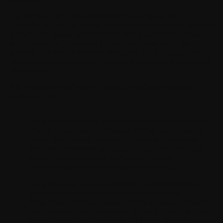
Die Software wird dir ausschließlich zum Zweck der
Entwicklung und des Testens deiner Anwendung(en) zugänglich
gemacht. Du kannst gegebenenfalls eine angemessene Anzahl
von Kopien der Software auf Computern installieren, die dir
gehören oder von dir kontrolliert werden, zur Nutzung durch
dich oder deine autorisierten Nutzer während der Laufzeit dieser
Vereinbarung.
Als Voraussetzung für die Nutzung der Software stimmst du
hiermit zu, dass:
Du wirst die Software nicht in einer Weise oder für einen
Zweck nutzen, der gegen diesen Vertrag oder geltendes
Recht oder geltende Vorschriften verstößt, einschließlich,
aber nicht beschränkt auf geistige Eigentumsrechte oder
andere Eigentumsrechte, Rechte einer Person,
Persönlichkeitsrechte oder Datenschutzrechte;
Du wirst keine Spam-Nachrichten, unverhältnismäßig
große Dateien, Kettenbriefe, Schneeballsysteme,
Schadcode, Viren oder andere Technologien oder Inhalte
verbreiten oder veröffentlichen, die die Software, andere
Nutzer, Server oder Netzwerke schädigen könnten;