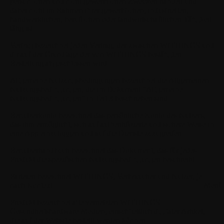
persönlichen und nicht gewerblichen Zwecken handelt und
dabei nicht im Rahmen ihrer gewerblichen, industriellen,
handwerklichen, beruflichen oder landwirtschaftlichen Tätigkeit
tätig ist.
Vertrag
bezeichnet jeden Vertrag, der zwischen WITHINGS und
dir auf der Grundlage der von WITHINGS bestätigten
Bestellung abgeschlossen wird.
Allgemeine Nutzungsbedingungen
bezeichnet die Allgemeinen
Nutzungsbedingungen, die im Dokument "Allgemeine
Nutzungsbedingungen" in Teil 3 beschrieben sind.
Benutzerkonto
bezeichnet das persönliche Konto des Nutzers,
das ihm ermöglicht, sich auf authentifizierte und sichere Weise in
eine App einzuloggen und auf die Dienste zuzugreifen.
Benutzerhandbuch
bezeichnet das Dokument, das für jedes
Produkt die spezifischen Nutzungsbedingungen beschreibt.
Parteien
bezeichnet WITHINGS, Verbraucher und Nutzer, je
nach Kontext.
Menü 
Produkt
bezeichnet alle vernetzten WITHINGS-
Gesundheitshardware-Medien, einschließlich digitaler Artikel,
die auf der Website bestellt werden können.