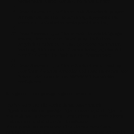
Sachschäden führen oder dazu beitragen könnte;
Deine Anwendung darf keine Push-Benachrichtigungen
ermöglichen, die über Benachrichtigungssysteme und -
server von Drittanbietern weitergeleitet werden;
Deine Anwendung darf keine Push-Benachrichtigungen
senden, ohne zuvor die Einwilligung des Nutzers
eingeholt zu haben (z. B. unaufgeforderte Nachrichten,
Werbung, Aktionen oder Direktmarketing jeglicher Art
oder für Zwecke des Phishings und Spammings);
Deine Anwendung darf keine Nachrichten zu Phishing-
oder Spam-Zwecken versenden und keine anonymen oder
Scherz-Telefonanrufe oder SMS/MMS-Nachrichten
ermöglichen.
8. Eigentum und geistige Eigentumsrechte
Die Software und alle Rechte daran, einschließlich
Eigentumsrechte und geistige Eigentumsrechte, sind Eigentum
von Withings und/oder seinen Lizenzgebern und verbundenen
Unternehmen und sind durch internationale
Vertragsbestimmungen sowie alle anderen anwendbaren
nationalen Gesetze des Landes geschützt, in dem sie verwendet