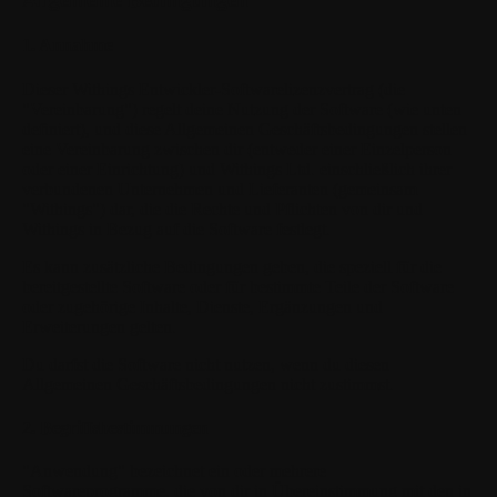
1. Annahme
Dieser Withings Entwickler-Softwarelizenzvertrag (die
"Vereinbarung") regelt deine Nutzung der Software (wie unten
definiert), und diese Allgemeinen Geschäftsbedingungen stellen
eine Vereinbarung zwischen dir (entweder einer Einzelperson
oder einer Einrichtung) und Withings Ltd. einschließlich ihrer
verbundenen Unternehmen und Lieferanten (gemeinsam
"Withings") dar, die die Rechte und Pflichten von dir und
Withings in Bezug auf die Software festlegt.
Es kann zusätzliche Bedingungen geben, die speziell für die
bereitgestellte Software oder für bestimmte Teile der Software
oder zugehörige Inhalte, Dienste, Ergänzungen und
Erweiterungen gelten.
Du darfst die Software nicht nutzen, wenn du diesen
Allgemeinen Geschäftsbedingungen nicht zustimmst.
2. Begriffsbestimmungen
"Anwendung"
bezeichnet ein oder mehrere
Softwareprogramme, die von dir in Übereinstimmung mit den in