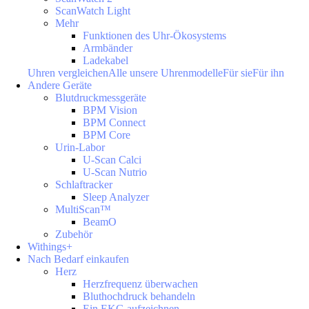
ScanWatch Light
Mehr
Funktionen des Uhr-Ökosystems
Armbänder
Ladekabel
Uhren vergleichen
Alle unsere Uhrenmodelle
Für sie
Für ihn
Andere Geräte
Blutdruckmessgeräte
BPM Vision
BPM Connect
BPM Core
Urin-Labor
U-Scan Calci
U-Scan Nutrio
Schlaftracker
Sleep Analyzer
MultiScan™
BeamO
Zubehör
Withings+
Nach Bedarf einkaufen
Herz
Herzfrequenz überwachen
Bluthochdruck behandeln
Ein EKG aufzeichnen