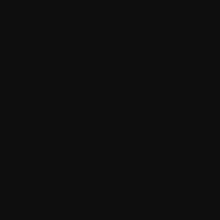
dieser Vereinbarung und der von Withings bereitgestellten
Dokumentation festgelegten Anforderungen entwickelt wurden,
unter deiner eigenen Marke oder deinem eigenen Markennamen,
einschließlich Fehlerbehebungen, Updates, Upgrades und neuer
Versionen dieser Softwareprogramme.
"Autorisierte Nutzer"
bezeichnet dich sowie deine Mitarbeiter
und Auftragnehmer oder, wenn du eine Bildungseinrichtung
bist, dein Lehrpersonal und dein Personal, soweit zutreffend, die
(a) jeweils über ein gültiges Konto bei Withings verfügen, (b)
einen nachweisbaren Bedarf haben, die Software zu kennen
oder zu verwenden, um Anwendungen zu entwickeln und zu
testen, und (c) soweit diese Personen Zugang zu vertraulichen
F
Informationen haben werden, jeweils schriftliche und bindende
Vereinbarungen mit dir getroffen haben, um die unbefugte
Nutzung und Weitergabe solcher vertraulicher Informationen zu
verhindern.
"Software"
bezeichnet (i) das Withings API-Softwareprodukt für
digitale Gesundheit (Quellcode und/oder Objektcode, soweit
zutreffend), mit Ausnahme von Open-Source-Software (wie
unten definiert), Dokumentation, Beispielcode, Simulatoren,
Tools, Bibliotheken, Programmierschnittstellen (APIs), Daten,
Dateien und Materialien, die von Withings für die Verwendung
durch dich im Zusammenhang mit der Entwicklung deiner