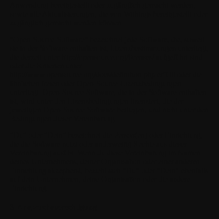
Anwendung bereitgestellt oder zugänglich gemacht werden,
sowie alle Aktualisierungen, die von Withings bereitgestellt oder
zugänglich gemacht werden können.
"Open-Source-Software"
bezeichnet jede Software, die, soweit
sie in der Software enthalten ist, Lizenzbestimmungen unterliegt,
die derzeit unter http://opensource.org/licenses/ aufgeführt sind
oder die Kriterien unter
http://www.opensource.org/docs/definition.php erfüllt oder die
ähnlichen freien oder Open-Source-Lizenzbedingungen
unterliegt. Open-Source-Software, die in der Software enthalten
ist, wird unter den Lizenzbedingungen lizenziert, die der
jeweiligen Open-Source-Software beiliegen, und nicht unter den
Bedingungen dieser Vereinbarung.
"Du"
oder
"Dein"
bezeichnet die Person(en) oder Einrichtung,
die die Software nutzt oder anderweitig Rechte aus dieser
Vereinbarung ausübt. Wenn du diese Vereinbarung im Namen
deines Unternehmens, deiner Organisation oder einer anderen
Einrichtung akzeptierst, bezieht sich "Du" oder "Dein" ebenfalls
auf dein Unternehmen, deine Organisation oder die andere
Einrichtung.
3. Anspruchsberechtigung