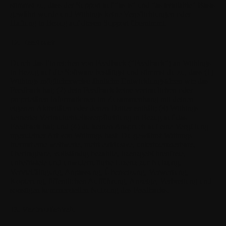
stimmst zu, dass der Support auf "as is" und "as available" Basis
gewährt wurde und Withings keine Verpflichtungen oder
Haftung in Bezug auf diesen Support übernimmt.
12. Feedback
Durch das Einreichen von Feedback ("Feedback") an Withings
in Bezug auf die Software bestätigst und stimmst du zu, dass (1)
Withings möglicherweise ähnliche Entwicklungsideen wie das
Feedback hat; (2) dein Feedback keine vertraulichen oder
proprietären Informationen im Zusammenhang mit deinen
eigenen Aktivitäten oder denen Dritter enthält; (3) Withings
keinerlei Vertraulichkeitsverpflichtung in Bezug auf das
Feedback hat; und (4) du keinen Anspruch auf eine Vergütung
irgendeiner Art von Withings hast. Du gewährst Withings
hiermit eine weltweite, nicht-exklusive, unterlizenzierbare,
übertragbare, vollständig bezahlte, lizenzgebührenfreie,
unbefristete und unwiderrufliche Lizenz zur Nutzung,
Vervielfältigung, Anpassung, Übersetzung, Verwertung,
Kopierung, öffentlichen Aufführung, Anzeige, Verbreitung und
sonstigen kommerziellen Nutzung des Feedbacks.
13. Vertraulichkeit