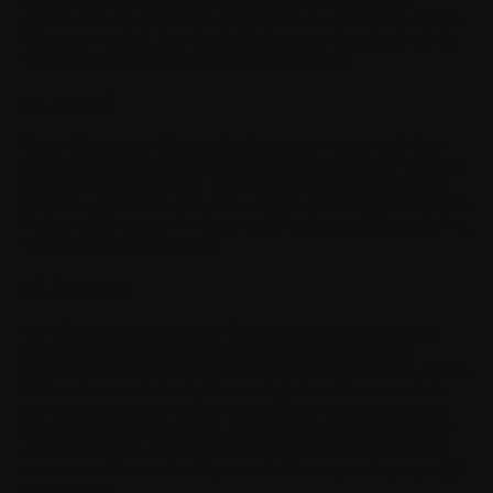
gelesen und akzeptiert hast; und (v) dass du vollständig darüber
informiert wurdest, dass das Aufgeben einer Bestellung auf der
Website eine Zahlungsverpflichtung begründet.
2.5. Laufzeit
Diese Allgemeinen Nutzungsbedingungen werden nach ihrer
Annahme für den gesamten Zeitraum der Nutzung der Produkte
und Dienste übernommen. Sie gelten für alle Änderungen der
Produkte und Dienste, jede neue Version, jeden Dienst oder jede
Funktionalität unserer Produkte und Dienste, unabhängig davon,
wie auf sie zugegriffen wird.
2.6. Änderung
Wir können die Allgemeinen Geschäftsbedingungen ändern,
insbesondere um sie an rechtliche Entwicklungen sowie
Entwicklungen der Produkte und Dienste anzupassen. In diesem
Fall werden wir dich so bald wie möglich auf der ersten Seite
der Website und/oder im Tab "Mein Konto" der mobilen App
oder per E-Mail informieren. Jede neue Nutzung der Produkte
und Dienste nach der Benachrichtigung und Veröffentlichung
einer neuen Version der Allgemeinen Nutzungsbedingungen gilt
als Annahme.