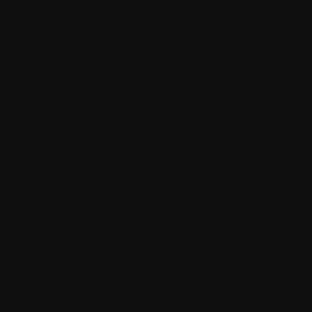
Du musst geschäftsfähig sein, um diesen Vertrag abzuschließen.
Dazu musst du in der Rechtsordnung, in der du wohnst,
volljährig sein (in den meisten Ländern mindestens 18 Jahre alt)
und das Recht und die Befugnis haben, diesen Vertrag in
eigenem Namen abzuschließen. Wenn du diesen Vertrag im
Namen deines Unternehmens, deiner Organisation oder einer
anderen Einrichtung abschließt, musst du das Recht und die
Befugnis haben, dein Unternehmen, deine Organisation oder
diese Einrichtung rechtlich an die Bedingungen und
Verpflichtungen dieses Vertrags zu binden.
4. Registrierung und Kündigung
Du stimmst zu, bei der Registrierung für die Software
wahrheitsgemäße und vollständige Angaben zu machen und
diese aktuell zu halten. Das Angeben irreführender
Informationen über deine Identität ist verboten.
Du kannst deine Registrierung(en) beenden, wenn du die
Software nicht mehr nutzen möchtest. Nach der Kündigung
kannst du nicht mehr auf die Software zugreifen. Withings kann
deinen Zugang zur Software oder zu zugehörigen Diensten ganz
oder teilweise kündigen oder einschränken, wenn Anzeichen
dafür vorliegen, dass du gegen diesen Vertrag oder geltende