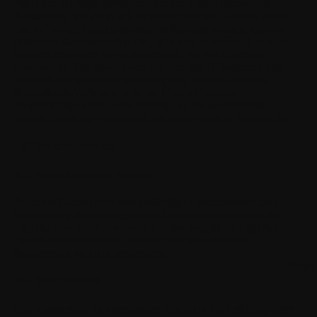
Alle über die Apps getätigten oder per E-Mail gesendeten
Austausche, wie sie in den Systemen von WITHINGS erfasst
und auf einem Speichermedium aufbewahrt werden, das den
geltenden Standards entspricht, gelten als zuverlässig, und die
Parteien betrachten sie als authentisch, bis das Gegenteil
bewiesen ist. Der Beweiswert der von den IT-Systemen von
WITHINGS gelieferten Informationen, insbesondere das
Doppelklick-Verfahren, d. h. die Überprüfung der
Verpflichtungen und deren Bestätigung als elektronische
Signatur, stellt die Validierung des elektronischen Vertrags dar.
IV. Verschiedenes
4.1. Fortgeltung von Klauseln
Sollte ein Gericht oder eine zuständige Gerichtsbarkeit eine
Bestimmung dieser Allgemeinen Geschäftsbedingungen für
ungültig oder nicht durchsetzbar befinden, gilt der ungültige
oder nicht durchsetzbare Teil oder die entsprechende
Bestimmung als nicht geschrieben.
Menü 
4.2. Kein Verzicht
Das Versäumnis, zu irgendeinem Zeitpunkt die Erfüllung einer