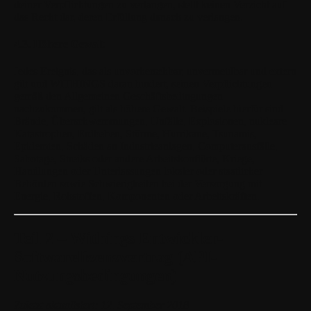
deiner Verpflichtungen zu verlangen, stellt keinen Verzicht auf
das Recht dar, deren Erfüllung danach zu verlangen.
4.3. Höhere Gewalt
Jedes Ereignis, das als unvorhersehbar, unvermeidbar und extern
gilt und WITHINGS daran hindert, seinen Verpflichtungen
gemäß den Allgemeinen Geschäftsbedingungen
nachzukommen, gilt als höhere Gewalt. Beispiele hierfür sind
Brände, Überschwemmungen, Unfälle, Explosionen, nukleare
Katastrophen, Erdbeben, Stürme, Hurrikane, Tsunamis,
Epidemien, Schäden an Industrieanlagen, Computerausfälle,
Sabotage, Streiks oder andere Arbeitskonflikte, Kriege,
Handlungen oder Unterlassungen lokaler oder staatlicher
Behörden sowie Schwierigkeiten bei der Versorgung mit
Energie, Rohstoffen, Komponenten oder Arbeitskräften.
Teil 2 – Withings Entwickler-
Softwarelizenzvertrag (API-
Nutzungsbedingungen)
Zuletzt aktualisiert: 12. September 2018