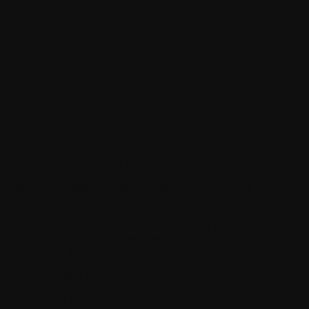
Zuletzt aktualisiert: 26. Januar 2023
Inhalt
I. Definitionen
II. Anwendung der Allgemeinen Geschäftsbedingungen
III. Kommunikation
IV. Verschiedenes
I. Definitionen
App
bezeichnet eine von WITHINGS entwickelte
Softwareanwendung, die aus einer grafischen
Benutzeroberfläche besteht, die insbesondere über dein
Smartphone zugänglich ist und über die du mit den
verschiedenen Funktionen interagierst, die dir von der App zur
Verfügung gestellt werden. Sie ermöglicht dir insbesondere,
deine persönlichen Daten zu erfassen, zu speichern, darauf
zuzugreifen und sie zu nutzen – insbesondere Daten, die durch
die Nutzung der von WITHINGS entwickelten Produkte und
Dienste erzeugt werden.
Verbraucher
bezeichnet jede natürliche Person, die zu