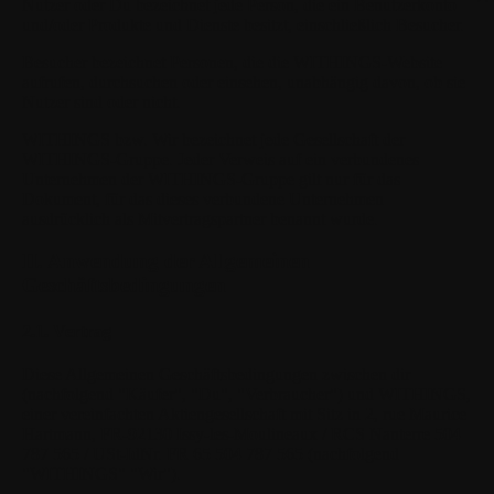
Nutzer
oder
Du
bezeichnet jede Person, die ein Benutzerkonto
und/oder Produkte und Dienste besitzt, einschließlich Besucher.
Besucher
bezeichnet Personen, die die WITHINGS-Website
aufrufen, durchsuchen oder einsehen, unabhängig davon, ob sie
Nutzer sind oder nicht.
WITHINGS
bzw. Wir bezeichnet jede Gesellschaft der
WITHINGS-Gruppe. Jeder Verweis auf ein verbundenes
Unternehmen der WITHINGS-Gruppe gilt nur für das
Dokument, für das dieses verbundene Unternehmen
ausdrücklich als Mitvertragspartner benannt wurde.
II. Anwendung der Allgemeinen
Geschäftsbedingungen
2.1. Vertrag
Diese Allgemeinen Geschäftsbedingungen zwischen dir
(nachfolgend "Käufer", "Du", "Verbraucher") und WITHINGS,
einer vereinfachten Aktiengesellschaft mit Sitz in 2, rue Maurice
Hartmann, FR-92130 Issy-les-Moulineaux / RCS Nanterre 504
787 565 / USt-IdNr. FR 65 504 787 565 (nachfolgend
"WITHINGS" "Wir").