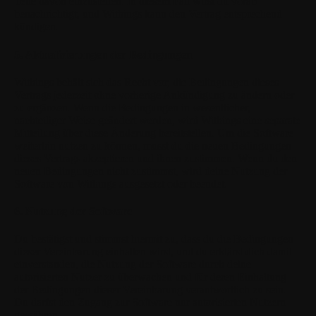
Teile davon einzustellen. In diesem Fall wirst du vorab
benachrichtigt, und Withings kann den Vertrag entsprechend
kündigen.
5. Aktualisierungen der Bedingungen
Withings behält sich das Recht vor, die Bedingungen dieses
Vertrags jederzeit ohne vorherige Ankündigung zu ändern oder
zu ergänzen. Wenn die Bedingungen in wesentlicher,
nachteiliger Weise geändert werden, wird Withings eine separate
Mitteilung über diese Änderung bereitstellen. Um die Software
weiterhin nutzen zu können, musst du die neuen Bedingungen
dieses Vertrags akzeptieren und ihnen zustimmen. Wenn du den
neuen Bedingungen nicht zustimmst, wird deine Nutzung der
Software von Withings ausgesetzt oder beendet.
6. Nutzung der Software
Du bestätigst und stimmst hiermit zu, dass du die Bedingungen
dieser Vereinbarung einhalten wirst, und du erklärst dich damit
einverstanden, die Nutzung der Software durch deine
autorisierten Nutzer zu überwachen und für deren Einhaltung
der Bedingungen dieser Vereinbarung verantwortlich zu sein.
Du darfst den Zugang zur Software nur autorisierten Nutzern
gewähren.