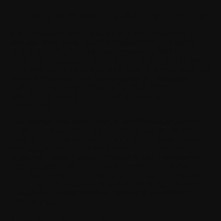
Für die digitalen Gesundheits-APIs von Withings
Bitte lies diesen Withings Entwickler-Softwarelizenzvertrag
sorgfältig durch, bevor du auf die Withings API-Software für
digitale Gesundheitsprodukte und Services von Withings
zugreifst, sie herunterlädst oder verwendest. Indem du auf die
Software zugreifst, sie herunterlädst, installierst, verwendest oder
bei der Registrierung, dem Herunterladen, der Installation
und/oder Nutzung der Software auf die Schaltfläche
"Akzeptieren" klickst, stimmst du den Bedingungen dieser
Vereinbarung zu.
Bitte beachte, dass dieser Vertrag in zwei Abschnitte unterteilt
ist: (i) allgemeine Bedingungen, die für die meisten Withings-
Entwicklersoftware-Distributionen gelten; und (ii) zusätzliche
Bedingungen, die für bestimmte Teile der Software oder
zugehörige Inhalte, Dienste, Ergänzungen und Erweiterungen
gelten, die spezifisch für die jeweilig bereitgestellte Software
sind. Bitte stelle sicher, dass du alle bereitgestellten Bedingungen
vollständig durchliest, da wichtige Einschränkungen für deine
Nutzung der Software häufig als zusätzliche Bedingungen
enthalten sind.
Allgemeine Bedingungen