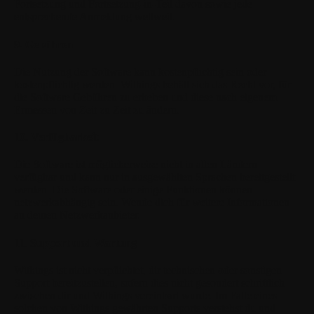
Fortsetzung und Fortsetzung-in-Teil davon sowie jede
entsprechende Anmeldung weltweit.
9. Gebühren
Die Nutzung der Software kann kostenpflichtig sein oder
kostenpflichtig werden. Withings behält sich das Recht vor, für
die Software Gebühren zu erheben und diese nach eigenem
Ermessen von Zeit zu Zeit zu ändern.
10. Verfügbarkeit
Die Software ist möglicherweise nicht in allen Ländern
verfügbar und kann nur in ausgewählten Sprachen bereitgestellt
werden. Die Software oder einige Funktionen können
netzwerkabhängig sein. Wende dich für weitere Informationen
an deinen Netzwerkanbieter.
11. Support und Wartung
Withings ist nicht verpflichtet, dir technischen oder sonstigen
Support bereitzustellen, sofern dies nicht gesondert schriftlich
zwischen dir und Withings vereinbart wurde. Im Falle eines
solchen von Withings gewährten Supports verstehst du und