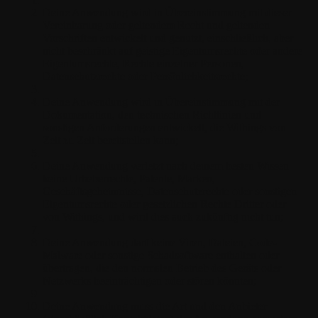
Deine Anwendung wird in Übereinstimmung mit dieser
Vereinbarung oder geltendem Recht und geltenden
Vorschriften entwickelt und genutzt, einschließlich, aber
nicht beschränkt auf geistige Eigentumsrechte oder andere
Eigentumsrechte, Rechte einzelner Personen,
Datenschutzrechte oder Persönlichkeitsrechte;
Deine Anwendung wird in Übereinstimmung mit der
Dokumentation, den technischen Richtlinien und
sonstigen Anforderungen entwickelt, die Withings von
Zeit zu Zeit bereitstellen kann;
Deine Anwendung verletzt nach deinem besten Wissen
keine Urheberrechte, Patente, Marken,
Geschäftsgeheimnisse, Datenschutzrechte oder sonstigen
Eigentumsrechte oder gesetzlichen Rechte Dritter oder
von Withings, und wird dies auch zukünftig nicht tun;
Deine Anwendung darf keine Viren, Dateien, Code-
Malware oder sonstige Schadsoftware enthalten oder
übertragen, die den normalen Betrieb des Geräts oder
Netzwerks beeinträchtigen oder stören könnten;
Deine Anwendung muss die Art und den Anbieter