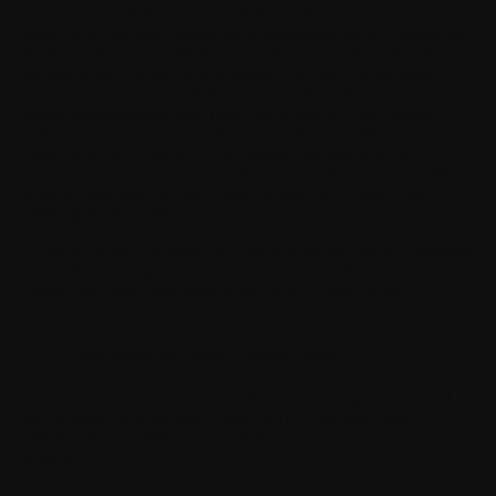
Quellcode der Software zu ermitteln, außer und nur in dem
Maße, wie dies nach zwingendem geltendem Recht zulässig ist;
(b) keine abgeleiteten Werke der Software erstellen oder diese
ändern, außer und nur in dem Maße, wie dies von Withings
gestattet ist; oder (c) die Software (oder Teile davon) nicht an
Dritte (einschließlich, aber nicht beschränkt auf verbundene
Unternehmen und Subunternehmer) vertreiben, öffentlich
übertragen, exportieren, re-exportieren, unterlizenzieren,
vermieten, verleihen, leasen, offenlegen, verkaufen, vermarkten,
kommerzialisieren, re-lizenzieren, hosten oder anderweitig
übertragen oder zugänglich machen.
Nichts in dieser Vereinbarung oder anderweitig hindert Withings
daran, Anwendungen zu entwickeln, zu vertreiben und/oder zu
nutzen, die direkt oder indirekt mit deiner Anwendung
konkurrieren.
7. Anforderungen an deine Anwendungen
Deine mit der Software entwickelte Anwendung oder ein Teil
davon muss die folgenden Kriterien und Anforderungen
erfüllen, die von Withings von Zeit zu Zeit geändert werden
können: