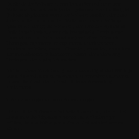
Quellcode der Software zu ermitteln, außer und nur in dem
Maße, wie dies nach zwingendem geltendem Recht zulässig ist;
(b) keine abgeleiteten Werke der Software erstellen oder diese
ändern, außer und nur in dem Maße, wie dies von Withings
gestattet ist; oder (c) die Software (oder Teile davon) nicht an
Dritte (einschließlich, aber nicht beschränkt auf verbundene
Unternehmen und Subunternehmer) vertreiben, öffentlich
übertragen, exportieren, re-exportieren, unterlizenzieren,
vermieten, verleihen, leasen, offenlegen, verkaufen, vermarkten,
kommerzialisieren, re-lizenzieren, hosten oder anderweitig
übertragen oder zugänglich machen.
Nichts in dieser Vereinbarung oder anderweitig hindert Withings
daran, Anwendungen zu entwickeln, zu vertreiben und/oder zu
nutzen, die direkt oder indirekt mit deiner Anwendung
konkurrieren.
7. Anforderungen an deine Anwendungen
Deine mit der Software entwickelte Anwendung oder ein Teil
davon muss die folgenden Kriterien und Anforderungen
erfüllen, die von Withings von Zeit zu Zeit geändert werden
können: