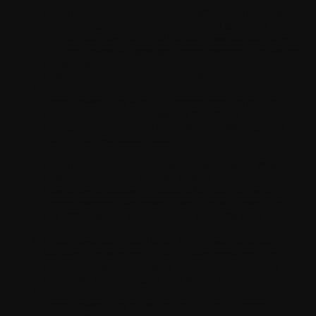
Deine Anwendung wird in Übereinstimmung mit dieser
Vereinbarung oder geltendem Recht und geltenden
Vorschriften entwickelt und genutzt, einschließlich, aber
nicht beschränkt auf geistige Eigentumsrechte oder andere
Eigentumsrechte, Rechte einzelner Personen,
Datenschutzrechte oder Persönlichkeitsrechte;
Deine Anwendung wird in Übereinstimmung mit der
Dokumentation, den technischen Richtlinien und
sonstigen Anforderungen entwickelt, die Withings von
Zeit zu Zeit bereitstellen kann;
Deine Anwendung verletzt nach deinem besten Wissen
keine Urheberrechte, Patente, Marken,
Geschäftsgeheimnisse, Datenschutzrechte oder sonstigen
Eigentumsrechte oder gesetzlichen Rechte Dritter oder
von Withings, und wird dies auch zukünftig nicht tun;
Deine Anwendung darf keine Viren, Dateien, Code-
Malware oder sonstige Schadsoftware enthalten oder
übertragen, die den normalen Betrieb des Geräts oder
Netzwerks beeinträchtigen oder stören könnten;
Deine Anwendung muss die Art und den Anbieter