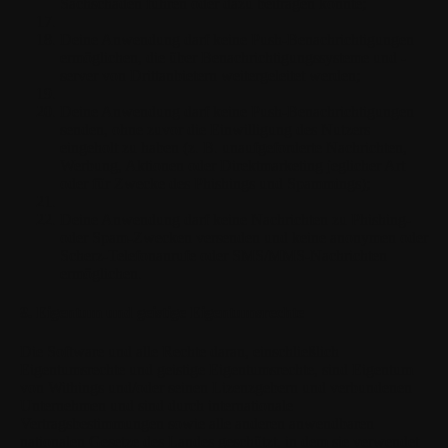
Sachschäden führen oder dazu beitragen könnte;
Deine Anwendung darf keine Push-Benachrichtigungen
ermöglichen, die über Benachrichtigungssysteme und -
server von Drittanbietern weitergeleitet werden;
Deine Anwendung darf keine Push-Benachrichtigungen
senden, ohne zuvor die Einwilligung des Nutzers
eingeholt zu haben (z. B. unaufgeforderte Nachrichten,
Werbung, Aktionen oder Direktmarketing jeglicher Art
oder für Zwecke des Phishings und Spammings);
Deine Anwendung darf keine Nachrichten zu Phishing-
oder Spam-Zwecken versenden und keine anonymen oder
Scherz-Telefonanrufe oder SMS/MMS-Nachrichten
ermöglichen.
8. Eigentum und geistige Eigentumsrechte
Die Software und alle Rechte daran, einschließlich
Eigentumsrechte und geistige Eigentumsrechte, sind Eigentum
von Withings und/oder seinen Lizenzgebern und verbundenen
Unternehmen und sind durch internationale
Vertragsbestimmungen sowie alle anderen anwendbaren
nationalen Gesetze des Landes geschützt, in dem sie verwendet