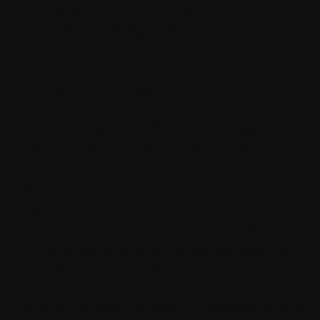
gelesen und akzeptiert hast; und (v) dass du vollständig darüber
informiert wurdest, dass das Aufgeben einer Bestellung auf der
Website eine Zahlungsverpflichtung begründet.
2.5. Laufzeit
Diese Allgemeinen Nutzungsbedingungen werden nach ihrer
Annahme für den gesamten Zeitraum der Nutzung der Produkte
und Dienste übernommen. Sie gelten für alle Änderungen der
Produkte und Dienste, jede neue Version, jeden Dienst oder jede
Funktionalität unserer Produkte und Dienste, unabhängig davon,
wie auf sie zugegriffen wird.
2.6. Änderung
Wir können die Allgemeinen Geschäftsbedingungen ändern,
insbesondere um sie an rechtliche Entwicklungen sowie
Entwicklungen der Produkte und Dienste anzupassen. In diesem
Fall werden wir dich so bald wie möglich auf der ersten Seite
der Website und/oder im Tab "Mein Konto" der mobilen App
oder per E-Mail informieren. Jede neue Nutzung der Produkte
und Dienste nach der Benachrichtigung und Veröffentlichung
einer neuen Version der Allgemeinen Nutzungsbedingungen gilt
als Annahme.