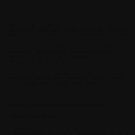
1. Annahme
Dieser Withings Entwickler-Softwarelizenzvertrag (die
"Vereinbarung") regelt deine Nutzung der Software (wie unten
definiert), und diese Allgemeinen Geschäftsbedingungen stellen
eine Vereinbarung zwischen dir (entweder einer Einzelperson
oder einer Einrichtung) und Withings Ltd. einschließlich ihrer
verbundenen Unternehmen und Lieferanten (gemeinsam
"Withings") dar, die die Rechte und Pflichten von dir und
Withings in Bezug auf die Software festlegt.
Es kann zusätzliche Bedingungen geben, die speziell für die
bereitgestellte Software oder für bestimmte Teile der Software
oder zugehörige Inhalte, Dienste, Ergänzungen und
Erweiterungen gelten.
Du darfst die Software nicht nutzen, wenn du diesen
Allgemeinen Geschäftsbedingungen nicht zustimmst.
2. Begriffsbestimmungen
"Anwendung"
bezeichnet ein oder mehrere
Softwareprogramme, die von dir in Übereinstimmung mit den in