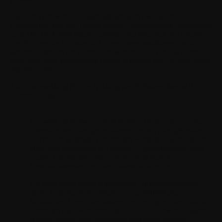
Die Software wird dir ausschließlich zum Zweck der
Entwicklung und des Testens deiner Anwendung(en) zugänglich
gemacht. Du kannst gegebenenfalls eine angemessene Anzahl
von Kopien der Software auf Computern installieren, die dir
gehören oder von dir kontrolliert werden, zur Nutzung durch
dich oder deine autorisierten Nutzer während der Laufzeit dieser
Vereinbarung.
Als Voraussetzung für die Nutzung der Software stimmst du
hiermit zu, dass:
Du wirst die Software nicht in einer Weise oder für einen
Zweck nutzen, der gegen diesen Vertrag oder geltendes
Recht oder geltende Vorschriften verstößt, einschließlich,
aber nicht beschränkt auf geistige Eigentumsrechte oder
andere Eigentumsrechte, Rechte einer Person,
Persönlichkeitsrechte oder Datenschutzrechte;
Du wirst keine Spam-Nachrichten, unverhältnismäßig
große Dateien, Kettenbriefe, Schneeballsysteme,
Schadcode, Viren oder andere Technologien oder Inhalte
verbreiten oder veröffentlichen, die die Software, andere
Nutzer, Server oder Netzwerke schädigen könnten;