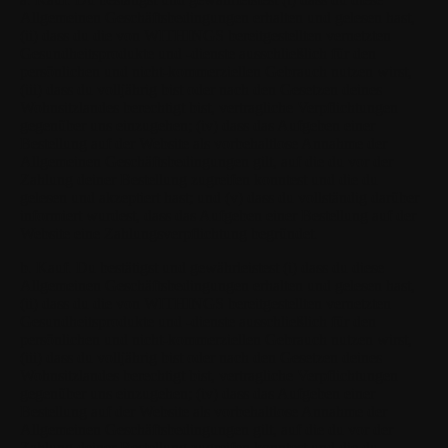
Allgemeinen Geschäftsbedingungen erhalten und gelesen hast,
(ii) dass du die von WITHINGS bereitgestellten vernetzten
Gesundheitsprodukte und -dienste ausschließlich für den
persönlichen und nicht-kommerziellen Gebrauch nutzen wirst,
(iii) dass du volljährig bist oder nach den Gesetzen deines
Wohnsitzlandes berechtigt bist, vertragliche Verpflichtungen
gegenüber uns einzugehen; (iv) dass das Aufgeben einer
Bestellung auf der Website als vorbehaltlose Annahme der
Allgemeinen Geschäftsbedingungen gilt, auf die du vor der
Zahlung deiner Bestellung zugreifen konntest und die du
gelesen und akzeptiert hast; und (v) dass du vollständig darüber
informiert wurdest, dass das Aufgeben einer Bestellung auf der
Website eine Zahlungsverpflichtung begründet.
b. Kauf.
Du bestätigst und gewährleistest (i) dass du diese
Allgemeinen Geschäftsbedingungen erhalten und gelesen hast,
(ii) dass du die von WITHINGS bereitgestellten vernetzten
Gesundheitsprodukte und -dienste ausschließlich für den
persönlichen und nicht-kommerziellen Gebrauch nutzen wirst,
(iii) dass du volljährig bist oder nach den Gesetzen deines
Wohnsitzlandes berechtigt bist, vertragliche Verpflichtungen
gegenüber uns einzugehen; (iv) dass das Aufgeben einer
Bestellung auf der Website als vorbehaltlose Annahme der
Allgemeinen Geschäftsbedingungen gilt, auf die du vor der
Zahlung deiner Bestellung zugreifen konntest und die du