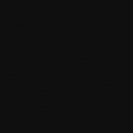
stimmst zu, dass der Support auf "as is" und "as available" Basis
gewährt wurde und Withings keine Verpflichtungen oder
Haftung in Bezug auf diesen Support übernimmt.
12. Feedback
Durch das Einreichen von Feedback ("Feedback") an Withings
in Bezug auf die Software bestätigst und stimmst du zu, dass (1)
Withings möglicherweise ähnliche Entwicklungsideen wie das
Feedback hat; (2) dein Feedback keine vertraulichen oder
proprietären Informationen im Zusammenhang mit deinen
eigenen Aktivitäten oder denen Dritter enthält; (3) Withings
keinerlei Vertraulichkeitsverpflichtung in Bezug auf das
Feedback hat; und (4) du keinen Anspruch auf eine Vergütung
irgendeiner Art von Withings hast. Du gewährst Withings
hiermit eine weltweite, nicht-exklusive, unterlizenzierbare,
übertragbare, vollständig bezahlte, lizenzgebührenfreie,
unbefristete und unwiderrufliche Lizenz zur Nutzung,
Vervielfältigung, Anpassung, Übersetzung, Verwertung,
Kopierung, öffentlichen Aufführung, Anzeige, Verbreitung und
sonstigen kommerziellen Nutzung des Feedbacks.
13. Vertraulichkeit