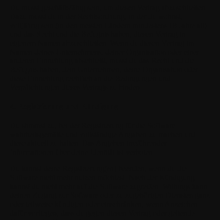
Du musst geschäftsfähig sein, um diesen Vertrag abzuschließen.
Dazu musst du in der Rechtsordnung, in der du wohnst,
volljährig sein (in den meisten Ländern mindestens 18 Jahre alt)
und das Recht und die Befugnis haben, diesen Vertrag in
eigenem Namen abzuschließen. Wenn du diesen Vertrag im
Namen deines Unternehmens, deiner Organisation oder einer
anderen Einrichtung abschließt, musst du das Recht und die
Befugnis haben, dein Unternehmen, deine Organisation oder
diese Einrichtung rechtlich an die Bedingungen und
Verpflichtungen dieses Vertrags zu binden.
4. Registrierung und Kündigung
Du stimmst zu, bei der Registrierung für die Software
wahrheitsgemäße und vollständige Angaben zu machen und
diese aktuell zu halten. Das Angeben irreführender
Informationen über deine Identität ist verboten.
Du kannst deine Registrierung(en) beenden, wenn du die
Software nicht mehr nutzen möchtest. Nach der Kündigung
kannst du nicht mehr auf die Software zugreifen. Withings kann
deinen Zugang zur Software oder zu zugehörigen Diensten ganz
oder teilweise kündigen oder einschränken, wenn Anzeichen
dafür vorliegen, dass du gegen diesen Vertrag oder geltende