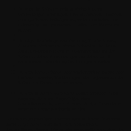
Du wirst die Software nicht in Verbindung mit
rechtswidrigen, anstößigen, missbräuchlichen, obszönen,
pornografischen, belästigenden, verleumderischen oder
anderweitig unangemessenen Inhalten oder Materialien
nutzen;
Du trägst die alleinige Verantwortung für alle Kosten,
Ausgaben, Verluste und Verbindlichkeiten, die dir und
den autorisierten Nutzern im Zusammenhang mit der
Software, deinen Anwendungen und deinen damit
verbundenen Entwicklungsbemühungen entstehen;
Du wirst keine Urheber- oder Markenrechtshinweise oder
ähnliche Hinweise, Markierungen oder Legenden aus der
Software entfernen oder verdecken;
Du wirst in die Software keine identifizierenden Daten
eingeben, die einem Angehörigen eines
Gesundheitsberufs, wie z. B. einem Arzt, auf irgendeine
Weise zur Kenntnis gebracht wurden.
Ungeachtet gegenteiliger Bestimmungen in diesem Dokument
darfst du (a) die Software nicht zurückentwickeln,
dekompilieren, disassemblieren oder anderweitig versuchen, den