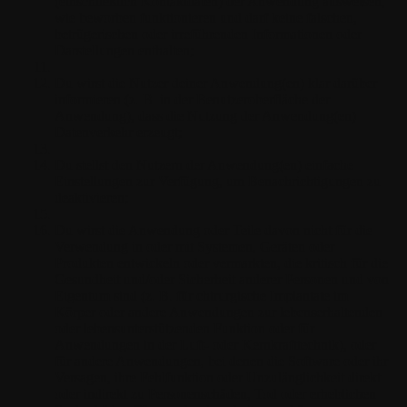
(einschließlich Kontaktdaten) der Anwendung ausweisen,
wie beworben funktionieren und darf keine falschen,
betrügerischen oder irreführenden Informationen oder
Darstellungen enthalten;
Du wirst die Nutzer deiner Anwendung(en) klar darüber
informieren (z. B. in der Benutzeroberfläche der
Anwendung), dass die Nutzung der Anwendung(en)
Datenverkehr erzeugt;
Du stellst den Nutzern der Anwendung(en) einfache
Einstellungen zur Verfügung, um Benachrichtigungen zu
deaktivieren;
Du wirst die Anwendung oder Teile davon nicht für die
Verwendung in oder mit Systemen, Geräten oder
Produkten entwickeln oder vermarkten, die kritisch für die
Gesundheit und/oder Sicherheit anderer Personen und von
Eigentum sind (z. B. für chirurgische Implantate im
Körper oder andere Anwendungen zur lebenserhaltenden
oder lebensunterstützenden Funktion oder für
Anwendungen in der Luft- oder Kernkrafttechnik), oder
für andere Anwendungen, bei denen die Software oder ihr
Versagen, ihre Fehlfunktion oder Unzulänglichkeit direkt
oder indirekt zu Personenschäden, Tod oder erheblichen