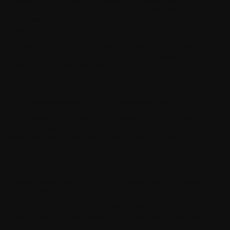
persönlichen und nicht gewerblichen Zwecken handelt und
dabei nicht im Rahmen ihrer gewerblichen, industriellen,
handwerklichen, beruflichen oder landwirtschaftlichen Tätigkeit
tätig ist.
Vertrag
bezeichnet jeden Vertrag, der zwischen WITHINGS und
dir auf der Grundlage der von WITHINGS bestätigten
Bestellung abgeschlossen wird.
Allgemeine Nutzungsbedingungen
bezeichnet die Allgemeinen
Nutzungsbedingungen, die im Dokument "Allgemeine
Nutzungsbedingungen" in Teil 3 beschrieben sind.
Benutzerkonto
bezeichnet das persönliche Konto des Nutzers,
das ihm ermöglicht, sich auf authentifizierte und sichere Weise in
eine App einzuloggen und auf die Dienste zuzugreifen.
Benutzerhandbuch
bezeichnet das Dokument, das für jedes
Produkt die spezifischen Nutzungsbedingungen beschreibt.
Parteien
bezeichnet WITHINGS, Verbraucher und Nutzer, je
nach Kontext.
Menü 
Produkt
bezeichnet alle vernetzten WITHINGS-
Gesundheitshardware-Medien, einschließlich digitaler Artikel,
die auf der Website bestellt werden können.