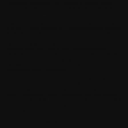
Anwendung bereitgestellt oder zugänglich gemacht werden,
sowie alle Aktualisierungen, die von Withings bereitgestellt oder
zugänglich gemacht werden können.
"Open-Source-Software"
bezeichnet jede Software, die, soweit
sie in der Software enthalten ist, Lizenzbestimmungen unterliegt,
die derzeit unter http://opensource.org/licenses/ aufgeführt sind
oder die Kriterien unter
http://www.opensource.org/docs/definition.php erfüllt oder die
ähnlichen freien oder Open-Source-Lizenzbedingungen
unterliegt. Open-Source-Software, die in der Software enthalten
ist, wird unter den Lizenzbedingungen lizenziert, die der
jeweiligen Open-Source-Software beiliegen, und nicht unter den
Bedingungen dieser Vereinbarung.
"Du"
oder
"Dein"
bezeichnet die Person(en) oder Einrichtung,
die die Software nutzt oder anderweitig Rechte aus dieser
Vereinbarung ausübt. Wenn du diese Vereinbarung im Namen
deines Unternehmens, deiner Organisation oder einer anderen
Einrichtung akzeptierst, bezieht sich "Du" oder "Dein" ebenfalls
auf dein Unternehmen, deine Organisation oder die andere
Einrichtung.
3. Anspruchsberechtigung