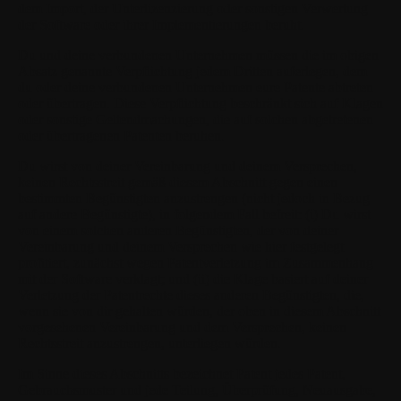
dem Import, der Unterlizenzierung oder sonstigen Verwertung
der Software oder ihrer Implementierungen beruht.
Du und deine verbundenen Unternehmen müssen die im obigen
Absatz genannte Verpflichtung jedem Dritten auferlegen, dem
du oder deine verbundenen Unternehmen eure Patente abtreten
oder übertragen. Diese Verpflichtung beschränkt sich auf Klagen
oder sonstige Geltendmachungen, die auf solchen abgetretenen
oder übertragenen Patenten beruhen.
Du wirst von deiner Vereinbarung und deinem Versprechen,
keinen Rechtsstreit gemäß diesem Abschnitt gegen einen
bestimmten Begünstigten anzustrengen (nicht jedoch in Bezug
auf andere Begünstigte), in folgendem Fall befreit: (i) Du wirst
von einem solchen anderen Begünstigten, der von deiner
Vereinbarung und deinem Versprechen wie hier festgelegt
profitiert, zunächst wegen Patentverletzung im Zusammenhang
mit der Software verklagt; und (ii) die Klage basiert auf deiner
Verletzung der Patentrechte dieses anderen Begünstigten, die,
wenn sie von dir gehalten würden, der oben in diesem Abschnitt
vorgesehenen Vereinbarung und dem Versprechen, keinen
Rechtsstreit anzustrengen, unterliegen würden.
Im Sinne dieses Abschnitts bezeichnet Patent jedes Patent,
Gebrauchsmuster und jede Teilung, Überprüfung, Neuausgabe,