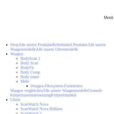
Menü 
Shop
Alle unsere Produkte
Refurbished Produkte
Alle unsere
Waagenmodelle
Alle unsere Uhrenmodelle
Waagen
BodyScan 2
Body Scan
BodyFit
Body Comp
Body smart
Mehr
Waagen-Ökosystem-Funktionen
Waagen vergleichen
Alle unsere Waagenmodelle
Gesunde
Körperzusammensetzung
Körperfettanteil
Uhren
ScanWatch Nova
ScanWatch Nova Brilliant
ScanWatch 2