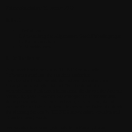
Zuletzt aktualisiert: 26. Januar 2023
Inhalt
I. Definitionen
II. Anwendung der Allgemeinen Geschäftsbedingungen
III. Kommunikation
IV. Verschiedenes
I. Definitionen
App
bezeichnet eine von WITHINGS entwickelte
Softwareanwendung, die aus einer grafischen
Benutzeroberfläche besteht, die insbesondere über dein
Smartphone zugänglich ist und über die du mit den
verschiedenen Funktionen interagierst, die dir von der App zur
Verfügung gestellt werden. Sie ermöglicht dir insbesondere,
deine persönlichen Daten zu erfassen, zu speichern, darauf
zuzugreifen und sie zu nutzen – insbesondere Daten, die durch
die Nutzung der von WITHINGS entwickelten Produkte und
Dienste erzeugt werden.
Verbraucher
bezeichnet jede natürliche Person, die zu