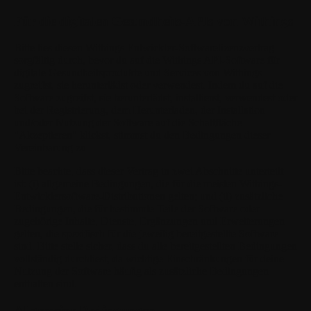
Für die digitalen Gesundheits-APIs von Withings
Bitte lies diesen Withings Entwickler-Softwarelizenzvertrag
sorgfältig durch, bevor du auf die Withings API-Software für
digitale Gesundheitsprodukte und Services von Withings
zugreifst, sie herunterlädst oder verwendest. Indem du auf die
Software zugreifst, sie herunterlädst, installierst, verwendest oder
bei der Registrierung, dem Herunterladen, der Installation
und/oder Nutzung der Software auf die Schaltfläche
"Akzeptieren" klickst, stimmst du den Bedingungen dieser
Vereinbarung zu.
Bitte beachte, dass dieser Vertrag in zwei Abschnitte unterteilt
ist: (i) allgemeine Bedingungen, die für die meisten Withings-
Entwicklersoftware-Distributionen gelten; und (ii) zusätzliche
Bedingungen, die für bestimmte Teile der Software oder
zugehörige Inhalte, Dienste, Ergänzungen und Erweiterungen
gelten, die spezifisch für die jeweilig bereitgestellte Software
sind. Bitte stelle sicher, dass du alle bereitgestellten Bedingungen
vollständig durchliest, da wichtige Einschränkungen für deine
Nutzung der Software häufig als zusätzliche Bedingungen
enthalten sind.
Allgemeine Bedingungen