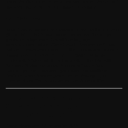
deiner Verpflichtungen zu verlangen, stellt keinen Verzicht auf
das Recht dar, deren Erfüllung danach zu verlangen.
4.3. Höhere Gewalt
Jedes Ereignis, das als unvorhersehbar, unvermeidbar und extern
gilt und WITHINGS daran hindert, seinen Verpflichtungen
gemäß den Allgemeinen Geschäftsbedingungen
nachzukommen, gilt als höhere Gewalt. Beispiele hierfür sind
Brände, Überschwemmungen, Unfälle, Explosionen, nukleare
Katastrophen, Erdbeben, Stürme, Hurrikane, Tsunamis,
Epidemien, Schäden an Industrieanlagen, Computerausfälle,
Sabotage, Streiks oder andere Arbeitskonflikte, Kriege,
Handlungen oder Unterlassungen lokaler oder staatlicher
Behörden sowie Schwierigkeiten bei der Versorgung mit
Energie, Rohstoffen, Komponenten oder Arbeitskräften.
Teil 2 – Withings Entwickler-
Softwarelizenzvertrag (API-
Nutzungsbedingungen)
Zuletzt aktualisiert: 12. September 2018