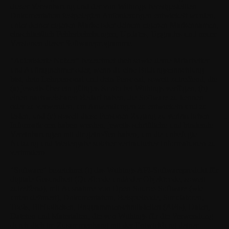
dieser Vereinbarung und der von Withings bereitgestellten
Dokumentation festgelegten Anforderungen entwickelt wurden,
unter deiner eigenen Marke oder deinem eigenen Markennamen,
einschließlich Fehlerbehebungen, Updates, Upgrades und neuer
Versionen dieser Softwareprogramme.
"Autorisierte Nutzer"
bezeichnet dich sowie deine Mitarbeiter
und Auftragnehmer oder, wenn du eine Bildungseinrichtung
bist, dein Lehrpersonal und dein Personal, soweit zutreffend, die
(a) jeweils über ein gültiges Konto bei Withings verfügen, (b)
einen nachweisbaren Bedarf haben, die Software zu kennen
oder zu verwenden, um Anwendungen zu entwickeln und zu
testen, und (c) soweit diese Personen Zugang zu vertraulichen
F
Informationen haben werden, jeweils schriftliche und bindende
Vereinbarungen mit dir getroffen haben, um die unbefugte
Nutzung und Weitergabe solcher vertraulicher Informationen zu
verhindern.
"Software"
bezeichnet (i) das Withings API-Softwareprodukt für
digitale Gesundheit (Quellcode und/oder Objektcode, soweit
zutreffend), mit Ausnahme von Open-Source-Software (wie
unten definiert), Dokumentation, Beispielcode, Simulatoren,
Tools, Bibliotheken, Programmierschnittstellen (APIs), Daten,
Dateien und Materialien, die von Withings für die Verwendung
durch dich im Zusammenhang mit der Entwicklung deiner