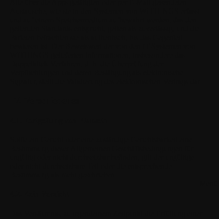
Alle über die Apps getätigten oder per E-Mail gesendeten
Austausche, wie sie in den Systemen von WITHINGS erfasst
und auf einem Speichermedium aufbewahrt werden, das den
geltenden Standards entspricht, gelten als zuverlässig, und die
Parteien betrachten sie als authentisch, bis das Gegenteil
bewiesen ist. Der Beweiswert der von den IT-Systemen von
WITHINGS gelieferten Informationen, insbesondere das
Doppelklick-Verfahren, d. h. die Überprüfung der
Verpflichtungen und deren Bestätigung als elektronische
Signatur, stellt die Validierung des elektronischen Vertrags dar.
IV. Verschiedenes
4.1. Fortgeltung von Klauseln
Sollte ein Gericht oder eine zuständige Gerichtsbarkeit eine
Bestimmung dieser Allgemeinen Geschäftsbedingungen für
ungültig oder nicht durchsetzbar befinden, gilt der ungültige
oder nicht durchsetzbare Teil oder die entsprechende
Bestimmung als nicht geschrieben.
Menü 
4.2. Kein Verzicht
Das Versäumnis, zu irgendeinem Zeitpunkt die Erfüllung einer