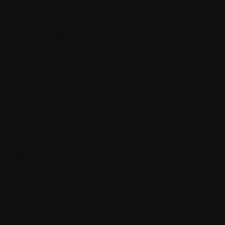
Gesetze oder Vorschriften verstoßen hast.
Du kannst diese Vereinbarung jederzeit kündigen, indem du die
Software und alle Sicherungskopien sowie alle zugehörigen von
Withings bereitgestellten Materialien auf eigene Kosten
dauerhaft deinstallierst und/oder löschst und die Nutzung der
Software einstellst. Alle deine Rechte erlöschen automatisch und
sofort ohne Benachrichtigung seitens Withings, wenn du gegen
eine Bestimmung dieser Vereinbarung verstößt. In einem
solchen Fall musst du die Software, alle Sicherungskopien und
alle sonstigen zugehörigen von Withings bereitgestellten
Materialien unverzüglich auf eigene Kosten deinstallieren
und/oder löschen sowie die Nutzung der Software einstellen.
Withings kann nach eigenem Ermessen von Zeit zu Zeit Updates
für die Software bereitstellen. Withings kann auch Updates
bereitstellen, die von Withings als wichtig oder kritisch
angesehen werden; in diesem Fall kannst du die vorherige
Version der Software möglicherweise nicht weiter nutzen, und
die Nutzung der vorherigen Version der Software kann ohne
Installation des Updates verhindert werden. Bestimmte
zugehörige Dienste oder Funktionen der Software sind
möglicherweise während Wartungspausen und zu anderen
Zeiten nicht verfügbar. Withings kann auch nach eigenem
Ermessen entscheiden, die Software, zugehörige Dienste oder