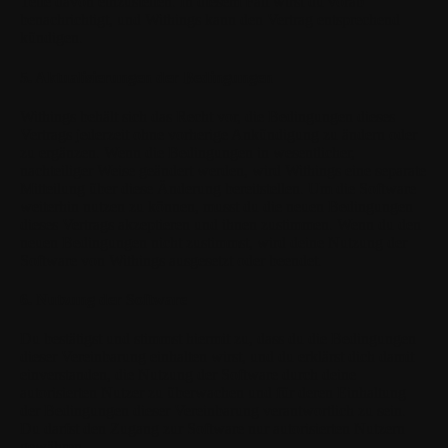
Teile davon einzustellen. In diesem Fall wirst du vorab
benachrichtigt, und Withings kann den Vertrag entsprechend
kündigen.
5. Aktualisierungen der Bedingungen
Withings behält sich das Recht vor, die Bedingungen dieses
Vertrags jederzeit ohne vorherige Ankündigung zu ändern oder
zu ergänzen. Wenn die Bedingungen in wesentlicher,
nachteiliger Weise geändert werden, wird Withings eine separate
Mitteilung über diese Änderung bereitstellen. Um die Software
weiterhin nutzen zu können, musst du die neuen Bedingungen
dieses Vertrags akzeptieren und ihnen zustimmen. Wenn du den
neuen Bedingungen nicht zustimmst, wird deine Nutzung der
Software von Withings ausgesetzt oder beendet.
6. Nutzung der Software
Du bestätigst und stimmst hiermit zu, dass du die Bedingungen
dieser Vereinbarung einhalten wirst, und du erklärst dich damit
einverstanden, die Nutzung der Software durch deine
autorisierten Nutzer zu überwachen und für deren Einhaltung
der Bedingungen dieser Vereinbarung verantwortlich zu sein.
Du darfst den Zugang zur Software nur autorisierten Nutzern
gewähren.