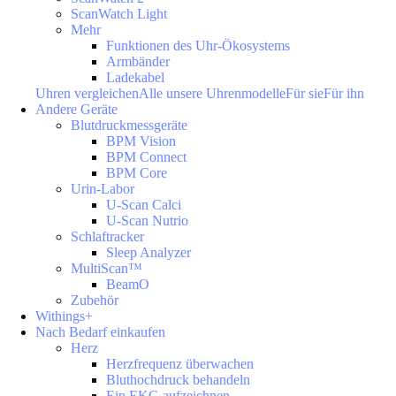
ScanWatch Light
Mehr
Funktionen des Uhr-Ökosystems
Armbänder
Ladekabel
Uhren vergleichen
Alle unsere Uhrenmodelle
Für sie
Für ihn
Andere Geräte
Blutdruckmessgeräte
BPM Vision
BPM Connect
BPM Core
Urin-Labor
U-Scan Calci
U-Scan Nutrio
Schlaftracker
Sleep Analyzer
MultiScan™
BeamO
Zubehör
Withings+
Nach Bedarf einkaufen
Herz
Herzfrequenz überwachen
Bluthochdruck behandeln
Ein EKG aufzeichnen