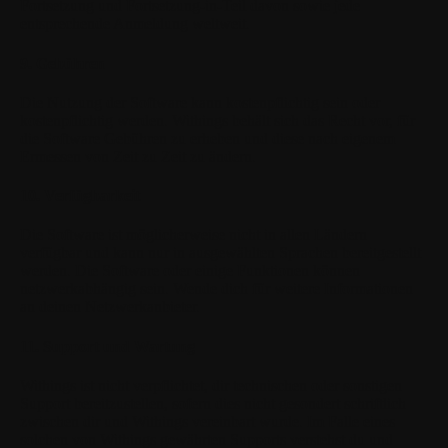
Fortsetzung und Fortsetzung-in-Teil davon sowie jede
entsprechende Anmeldung weltweit.
9. Gebühren
Die Nutzung der Software kann kostenpflichtig sein oder
kostenpflichtig werden. Withings behält sich das Recht vor, für
die Software Gebühren zu erheben und diese nach eigenem
Ermessen von Zeit zu Zeit zu ändern.
10. Verfügbarkeit
Die Software ist möglicherweise nicht in allen Ländern
verfügbar und kann nur in ausgewählten Sprachen bereitgestellt
werden. Die Software oder einige Funktionen können
netzwerkabhängig sein. Wende dich für weitere Informationen
an deinen Netzwerkanbieter.
11. Support und Wartung
Withings ist nicht verpflichtet, dir technischen oder sonstigen
Support bereitzustellen, sofern dies nicht gesondert schriftlich
zwischen dir und Withings vereinbart wurde. Im Falle eines
solchen von Withings gewährten Supports verstehst du und