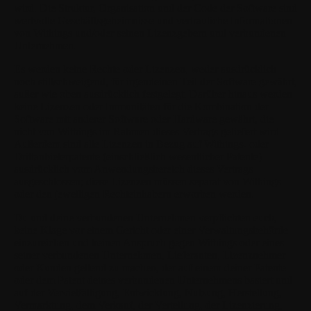
wird. Die Struktur, Organisation und der Code der Software sind
wertvolle Geschäftsgeheimnisse und vertrauliche Informationen
von Withings und/oder seinen Lizenzgebern und verbundenen
Unternehmen.
Es werden keine Rechte oder Lizenzen, weder ausdrücklich
noch stillschweigend, für irgendeinen Teil der Software gewährt,
außer wie oben ausdrücklich festgelegt. Darüber hinaus werden
keine Lizenzen oder Immunitäten für die Kombination der
Software mit anderer Software oder Hardware gewährt, die
nicht von Withings im Rahmen dieses Vertrags geliefert wird.
Außerdem sind alle Lizenzen in Bezug auf Withings- oder
Drittanbieterpatente (einschließlich wesentlicher Patente)
ausdrücklich vom Anwendungsbereich dieses Vertrags
ausgeschlossen; diese Lizenzen müssen separat von Withings
oder den jeweiligen Rechteinhabern erworben werden.
Du und deine verbundenen Unternehmen verpflichten euch,
keine Klage vor einem Gericht oder einer Verwaltungsbehörde
einzureichen und keinen Anspruch gegen Withings oder eines
seiner verbundenen Unternehmen, Lieferanten, Lizenznehmer
oder Kunden geltend zu machen, der auf einem deiner Patente
oder dem Patent deines verbundenen Unternehmens basiert und
auf der Vervielfältigung, Entwicklung, Nutzung, Herstellung,
Vermarktung, dem Verkauf, der Verteilung, der Lizenzierung,