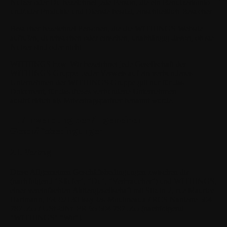
Nutzer
oder
Du
bezeichnet jede Person, die ein Benutzerkonto
und/oder Produkte und Dienste besitzt, einschließlich Besucher.
Besucher
bezeichnet Personen, die die WITHINGS-Website
aufrufen, durchsuchen oder einsehen, unabhängig davon, ob sie
Nutzer sind oder nicht.
WITHINGS
bzw. Wir bezeichnet jede Gesellschaft der
WITHINGS-Gruppe. Jeder Verweis auf ein verbundenes
Unternehmen der WITHINGS-Gruppe gilt nur für das
Dokument, für das dieses verbundene Unternehmen
ausdrücklich als Mitvertragspartner benannt wurde.
II. Anwendung der Allgemeinen
Geschäftsbedingungen
2.1. Vertrag
Diese Allgemeinen Geschäftsbedingungen zwischen dir
(nachfolgend "Käufer", "Du", "Verbraucher") und WITHINGS,
einer vereinfachten Aktiengesellschaft mit Sitz in 2, rue Maurice
Hartmann, FR-92130 Issy-les-Moulineaux / RCS Nanterre 504
787 565 / USt-IdNr. FR 65 504 787 565 (nachfolgend
"WITHINGS" "Wir").