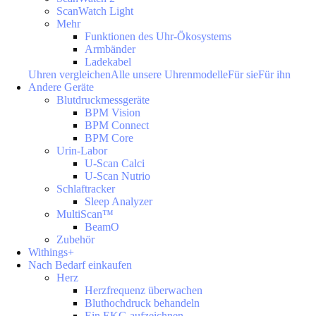
ScanWatch Light
Mehr
Funktionen des Uhr-Ökosystems
Armbänder
Ladekabel
Uhren vergleichen
Alle unsere Uhrenmodelle
Für sie
Für ihn
Andere Geräte
Blutdruckmessgeräte
BPM Vision
BPM Connect
BPM Core
Urin-Labor
U-Scan Calci
U-Scan Nutrio
Schlaftracker
Sleep Analyzer
MultiScan™
BeamO
Zubehör
Withings+
Nach Bedarf einkaufen
Herz
Herzfrequenz überwachen
Bluthochdruck behandeln
Ein EKG aufzeichnen