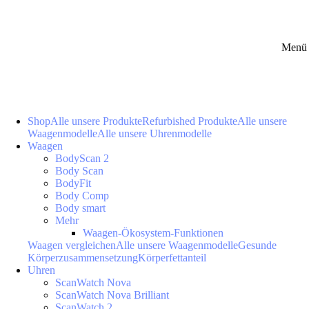
Menü 
Shop
Alle unsere Produkte
Refurbished Produkte
Alle unsere
Waagenmodelle
Alle unsere Uhrenmodelle
Waagen
BodyScan 2
Body Scan
BodyFit
Body Comp
Body smart
Mehr
Waagen-Ökosystem-Funktionen
Waagen vergleichen
Alle unsere Waagenmodelle
Gesunde
Körperzusammensetzung
Körperfettanteil
Uhren
ScanWatch Nova
ScanWatch Nova Brilliant
ScanWatch 2